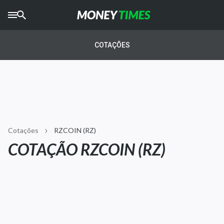
CRYPTO
TIMES
COTAÇÕES
AGRO
TIMES
Ibovespa
Giro do Mercado
Cotações
RZCOIN (RZ)
Newsletters
COTAÇÃO RZCOIN (RZ)
Money Trader
Anuncie
Últimas Notícias