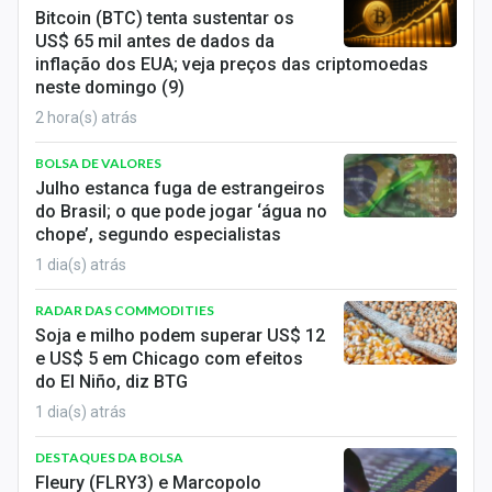
Economia
Bitcoin (BTC) tenta sustentar os
US$ 65 mil antes de dados da
Empresas
inflação dos EUA; veja preços das criptomoedas
neste domingo (9)
Brasil
2 hora(s) atrás
Política
BOLSA DE VALORES
Julho estanca fuga de estrangeiros
Colunas
do Brasil; o que pode jogar ‘água no
chope’, segundo especialistas
Especiais
1 dia(s) atrás
Internacional
RADAR DAS COMMODITIES
Soja e milho podem superar US$ 12
Marketing
e US$ 5 em Chicago com efeitos
do El Niño, diz BTG
Tecnologia
1 dia(s) atrás
Conteúdo de Marca
DESTAQUES DA BOLSA
Fleury (FLRY3) e Marcopolo