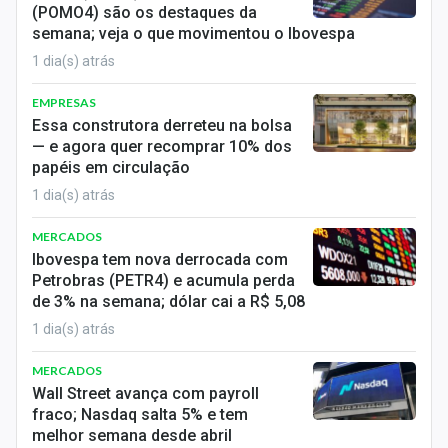
(POMO4) são os destaques da
Sobre
semana; veja o que movimentou o Ibovespa
Expediente
1 dia(s) atrás
Contato
EMPRESAS
Essa construtora derreteu na bolsa
— e agora quer recomprar 10% dos
papéis em circulação
1 dia(s) atrás
MERCADOS
Ibovespa tem nova derrocada com
Petrobras (PETR4) e acumula perda
de 3% na semana; dólar cai a R$ 5,08
1 dia(s) atrás
MERCADOS
Wall Street avança com payroll
fraco; Nasdaq salta 5% e tem
melhor semana desde abril