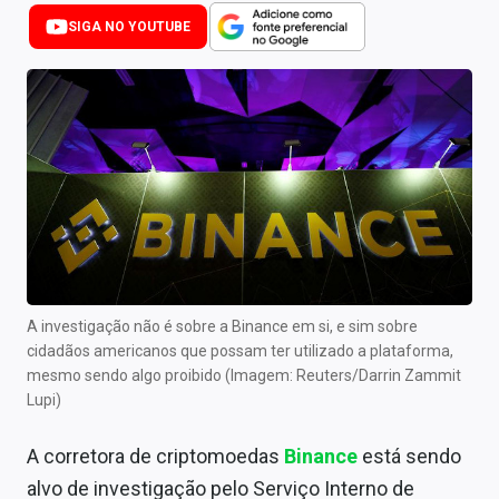
Newsletters
SIGA NO YOUTUBE
Cotações
Comprar ou vender?
Carteiras Recomendadas
Central de Dividendos
Central de Fundos Imobiliários
Central dos IPOs
A investigação não é sobre a Binance em si, e sim sobre
cidadãos americanos que possam ter utilizado a plataforma,
Renda Fixa
mesmo sendo algo proibido (Imagem: Reuters/Darrin Zammit
Lupi)
Finanças Pessoais
A corretora de criptomoedas
Binance
está sendo
Mercados
alvo de investigação pelo Serviço Interno de