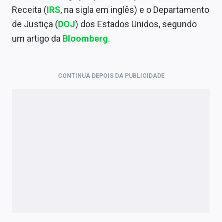
Economia
Receita (
IRS
, na sigla em inglês) e o Departamento
de Justiça (
DOJ
) dos Estados Unidos, segundo
Empresas
um artigo da
Bloomberg
.
Brasil
Política
CONTINUA DEPOIS DA PUBLICIDADE
Colunas
Especiais
Internacional
Marketing
Tecnologia
Conteúdo de Marca