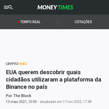
CRYPTO
TIMES
TEMPO REAL
COTAÇÕES
AGRO
TIMES
Ibovespa
Giro do Mercado
CRYPTO
TIMES
Newsletters
EUA querem descobrir quais
Money Trader
cidadãos utilizaram a plataforma da
Binance no país
Anuncie
Por
The Block
-
Últimas Notícias
13 maio 2021, 15:00
atualizado em 17 nov 2025, 17:38