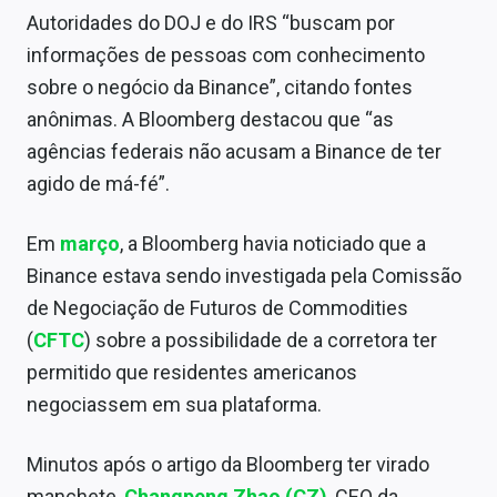
Sobre
Autoridades do DOJ e do IRS “buscam por
informações de pessoas com conhecimento
Expediente
sobre o negócio da Binance”, citando fontes
Contato
anônimas. A Bloomberg destacou que “as
agências federais não acusam a Binance de ter
agido de má-fé”.
Em
março
, a Bloomberg havia noticiado que a
Binance estava sendo investigada pela Comissão
de Negociação de Futuros de Commodities
(
CFTC
) sobre a possibilidade de a corretora ter
permitido que residentes americanos
negociassem em sua plataforma.
Minutos após o artigo da Bloomberg ter virado
manchete,
Changpeng Zhao (CZ)
, CEO da