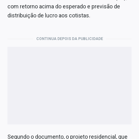
Economia
com retorno acima do esperado e previsão de
distribuição de lucro aos cotistas.
Empresas
Brasil
CONTINUA DEPOIS DA PUBLICIDADE
Política
Colunas
Especiais
Internacional
Marketing
Tecnologia
Conteúdo de Marca
Segundo o documento, o projeto residencial, que