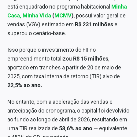
Sobre
está enquadrado no programa habitacional
Minha
Casa, Minha Vida
(
MCMV
)
, possui valor geral de
Expediente
vendas (VGV) estimado em
R$ 231 milhões
e
Contato
superou o cenário-base.
Isso porque o investimento do FII no
empreendimento totalizou
R$ 15 milhões
,
aportado em tranches a partir de 20 de maio de
2025, com taxa interna de retorno (TIR) alvo de
22,5% ao ano.
No entanto, com a aceleração das vendas e
antecipação do cronograma, o capital foi devolvido
ao fundo ao longo de abril de 2026, resultando em
uma TIR realizada de
58,6% ao ano
— equivalente