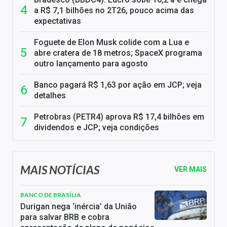
a R$ 7,1 bilhões no 2T26, pouco acima das
expectativas
Foguete de Elon Musk colide com a Lua e
abre cratera de 18 metros; SpaceX programa
outro lançamento para agosto
Banco pagará R$ 1,63 por ação em JCP; veja
detalhes
Petrobras (PETR4) aprova R$ 17,4 bilhões em
dividendos e JCP; veja condições
MAIS NOTÍCIAS
VER MAIS
BANCO DE BRASÍLIA
Durigan nega ‘inércia’ da União
para salvar BRB e cobra