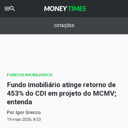
CRYPTO
TIMES
COTAÇÕES
AGRO
TIMES
Ibovespa
Giro do Mercado
FUNDOS IMOBILIÁRIOS
Newsletters
Fundo imobiliário atinge retorno de
Money Trader
453% do CDI em projeto do MCMV;
entenda
Anuncie
Por
Igor Grecco
Últimas Notícias
19 maio 2026, 8:53