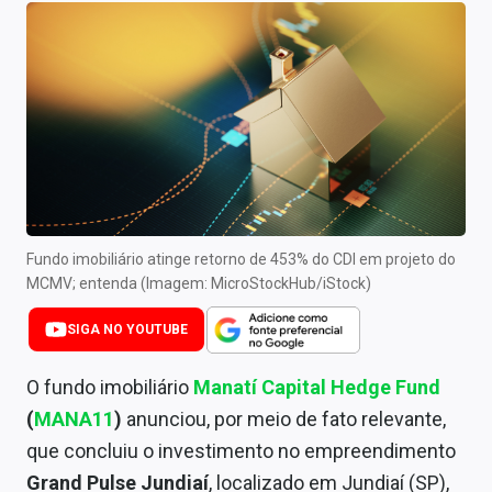
Newsletters
Cotações
Comprar ou vender?
Carteiras Recomendadas
Central de Dividendos
Central de Fundos Imobiliários
Fundo imobiliário atinge retorno de 453% do CDI em projeto do
MCMV; entenda (Imagem: MicroStockHub/iStock)
Central dos IPOs
SIGA NO YOUTUBE
Renda Fixa
O fundo imobiliário
Manatí Capital Hedge Fund
Finanças Pessoais
(
MANA11
)
anunciou, por meio de fato relevante,
que concluiu o investimento no empreendimento
Mercados
Grand Pulse Jundiaí
, localizado em Jundiaí (SP),