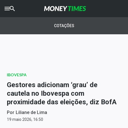
CRYPTO
TIMES
COTAÇÕES
AGRO
TIMES
Ibovespa
Giro do Mercado
IBOVESPA
Newsletters
Gestores adicionam ‘grau’ de
Money Trader
cautela no Ibovespa com
proximidade das eleições, diz BofA
Anuncie
Por
Liliane de Lima
Últimas Notícias
19 maio 2026, 16:50