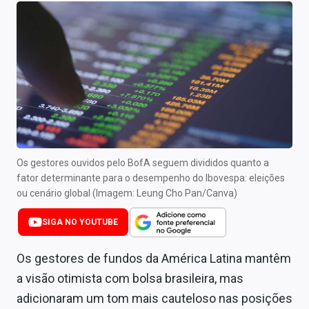
Newsletters
Cotações
Comprar ou vender?
Carteiras Recomendadas
Central de Dividendos
Central de Fundos Imobiliários
Os gestores ouvidos pelo BofA seguem divididos quanto a
fator determinante para o desempenho do Ibovespa: eleições
Central dos IPOs
ou cenário global (Imagem: Leung Cho Pan/Canva)
Renda Fixa
SIGA NO YOUTUBE
Finanças Pessoais
Os gestores de fundos da América Latina mantêm
a visão otimista com bolsa brasileira, mas
Mercados
adicionaram um tom mais cauteloso nas posições