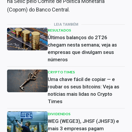
na Selic pelo Comitê de Política Monetária
(Copom) do Banco Central.
LEIA TAMBÉM
RESULTADOS
Últimos balanços do 2T26
chegam nesta semana; veja as
empresas que divulgam seus
números
CRYPTO TIMES
Uma chave fácil de copiar — e
roubar os seus bitcoins: Veja as
notícias mais lidas no Crypto
Times
DIVIDENDOS
WEG (WEGE3), JHSF (JHSF3) e
mais 3 empresas pagam