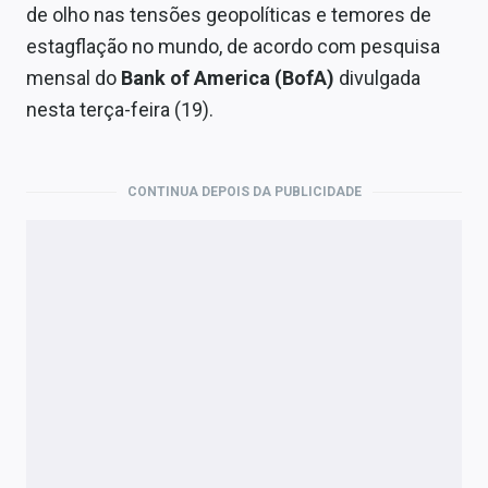
Economia
de olho nas
tensões geopolíticas e temores de
estagflação no mundo
,
de acordo com pesquisa
Empresas
mensal do
Bank of America (BofA)
divulgada
Brasil
nesta terça-feira (19).
Política
CONTINUA DEPOIS DA PUBLICIDADE
Colunas
Especiais
Internacional
Marketing
Tecnologia
Conteúdo de Marca