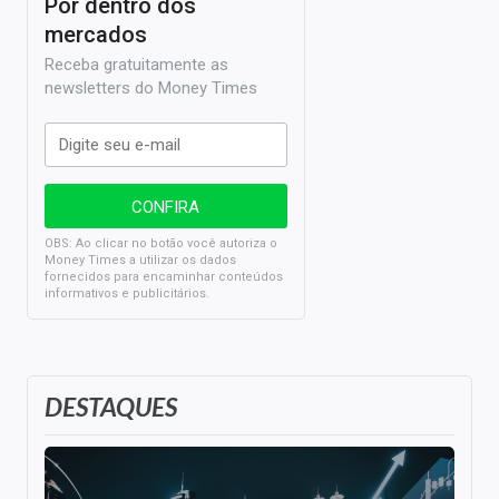
Por dentro dos
mercados
Receba gratuitamente as
newsletters do Money Times
OBS: Ao clicar no botão você autoriza o
Money Times a utilizar os dados
fornecidos para encaminhar conteúdos
informativos e publicitários.
DESTAQUES