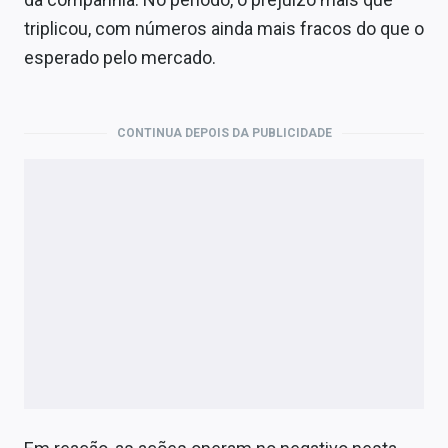
Economia
triplicou, com números ainda mais fracos do que o
Empresas
esperado pelo mercado.
Brasil
CONTINUA DEPOIS DA PUBLICIDADE
Política
Colunas
Especiais
Internacional
Marketing
Tecnologia
Conteúdo de Marca