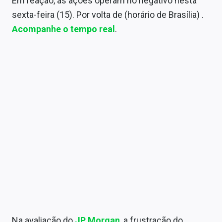
Em reação, as ações operam no negativo nesta
Sobre
sexta-feira (15). Por volta de (horário de Brasília) .
Acompanhe o tempo real
.
Expediente
Contato
Na avaliação do
JP Morgan
, a frustração do