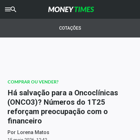
CRYPTO
TIMES
COTAÇÕES
AGRO
TIMES
Ibovespa
Giro do Mercado
COMPRAR OU VENDER?
Newsletters
Há salvação para a Oncoclínicas
Money Trader
(ONCO3)? Números do 1T25
reforçam preocupação com o
Anuncie
financeiro
Últimas Notícias
Por
Lorena Matos