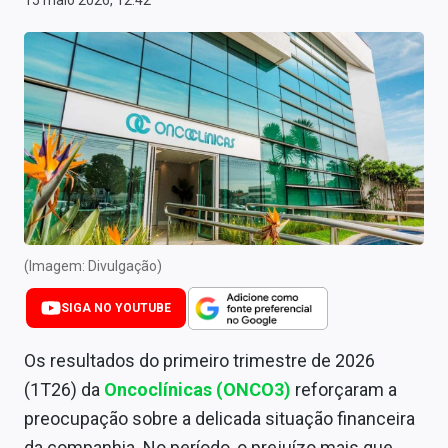
15 maio 2026, 12:42
Newsletters
Cotações
Comprar ou vender?
Carteiras Recomendadas
Central de Dividendos
Central de Fundos Imobiliários
(Imagem: Divulgação)
Central dos IPOs
SIGA NO YOUTUBE
Renda Fixa
Os resultados do primeiro trimestre de 2026
Finanças Pessoais
(1T26) da
Oncoclínicas (ONCO3)
reforçaram a
Mercados
preocupação sobre a delicada situação financeira
da companhia. No período, o prejuízo mais que