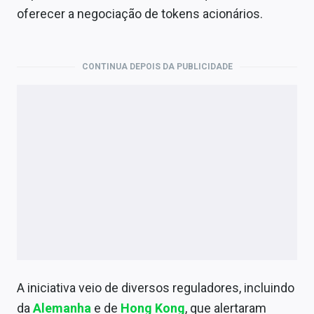
Economia
oferecer a negociação de tokens acionários.
Empresas
Brasil
CONTINUA DEPOIS DA PUBLICIDADE
Política
Colunas
Especiais
Internacional
Marketing
Tecnologia
A iniciativa veio de diversos reguladores, incluindo
Conteúdo de Marca
da
Alemanha
e de
Hong Kong
, que alertaram