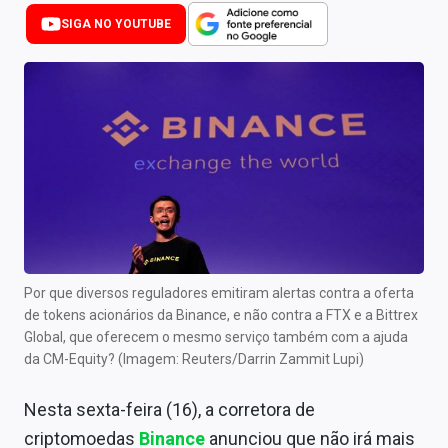
Newsletters
SIGA NO YOUTUBE
Cotações
Comprar ou vender?
Carteiras Recomendadas
Central de Dividendos
Central de Fundos Imobiliários
Central dos IPOs
Por que diversos reguladores emitiram alertas contra a oferta
de tokens acionários da Binance, e não contra a FTX e a Bittrex
Renda Fixa
Global, que oferecem o mesmo serviço também com a ajuda
da CM-Equity? (Imagem: Reuters/Darrin Zammit Lupi)
Finanças Pessoais
Nesta sexta-feira (16), a corretora de
Mercados
criptomoedas
Binance
anunciou que não irá mais