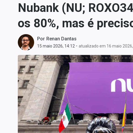
Nubank (NU; ROXO34) 
Carteiras Recomendadas
Central de Dividendos
os 80%, mas é precis
Central de Fundos
Imobiliários
Por
Renan Dantas
Central dos IPOs
-
15 maio 2026, 14:12
atualizado em 16 maio 2026,
Renda Fixa
Finanças Pessoais
Mercados
Economia
Empresas
Brasil
Política
Colunas
Especiais