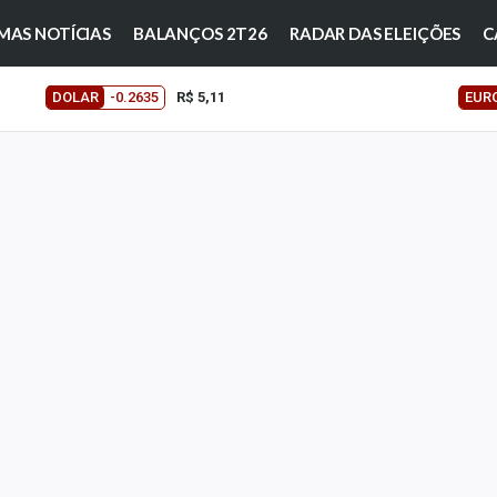
MAS NOTÍCIAS
BALANÇOS 2T26
RADAR DAS ELEIÇÕES
C
DOLAR
-0.2635
R$ 5,11
EUR