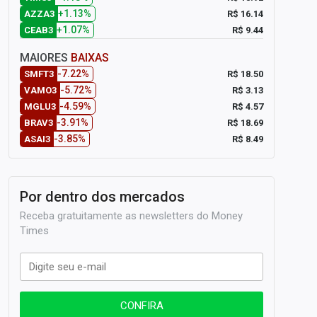
+1.13%
R$ 16.14
AZZA3
+1.07%
R$ 9.44
CEAB3
MAIORES
BAIXAS
-7.22%
R$ 18.50
SMFT3
-5.72%
R$ 3.13
VAMO3
-4.59%
R$ 4.57
MGLU3
-3.91%
R$ 18.69
BRAV3
-3.85%
R$ 8.49
ASAI3
Por dentro dos mercados
Receba gratuitamente as newsletters do Money
Times