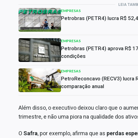
LEIA TAM
EMPRESAS
Petrobras (PETR4) lucra R$ 52,
EMPRESAS
Petrobras (PETR4) aprova R$ 17,
condições
EMPRESAS
PetroReconcavo (RECV3) lucra 
comparação anual
Além disso, o executivo deixou claro que o aumen
trimestre, e não uma piora na qualidade dos ativo
O
Safra
, por exemplo, afirma que as
perdas esper