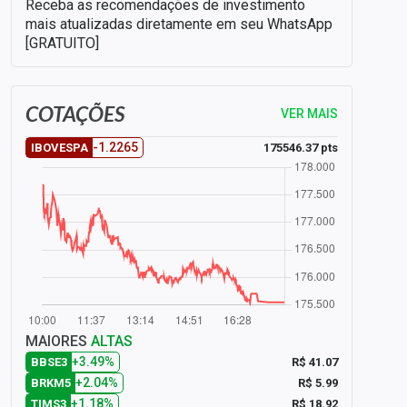
Receba as recomendações de investimento
mais atualizadas diretamente em seu WhatsApp
[GRATUITO]
COTAÇÕES
VER MAIS
-1.2265
175546.37 pts
IBOVESPA
MAIORES
ALTAS
+3.49%
R$ 41.07
BBSE3
+2.04%
R$ 5.99
BRKM5
+1.18%
R$ 18.92
TIMS3