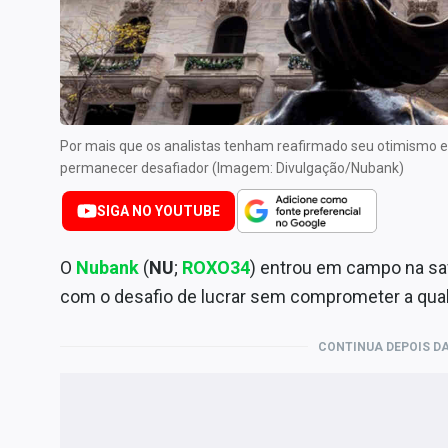
Internacional
Marketing
Tecnologia
Conteúdo de Marca
Por mais que os analistas tenham reafirmado seu otimismo em
Sobre
permanecer desafiador (Imagem: Divulgação/Nubank)
Expediente
SIGA NO YOUTUBE
Contato
O
Nubank
(
NU
;
ROXO34
) entrou em campo na saf
com o desafio de lucrar sem comprometer a qual
CONTINUA DEPOIS DA