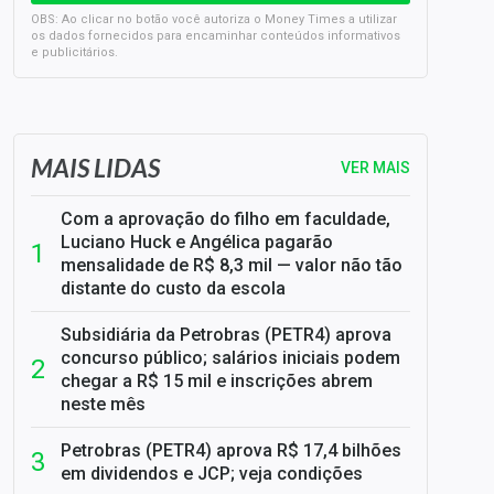
OBS: Ao clicar no botão você autoriza o Money Times a utilizar
os dados fornecidos para encaminhar conteúdos informativos
e publicitários.
SELIC em 14%: A repercussão da decisão sobre os JUROS
MAIS LIDAS
VER MAIS
Com a aprovação do filho em faculdade,
Luciano Huck e Angélica pagarão
mensalidade de R$ 8,3 mil — valor não tão
distante do custo da escola
Subsidiária da Petrobras (PETR4) aprova
concurso público; salários iniciais podem
chegar a R$ 15 mil e inscrições abrem
neste mês
Petrobras (PETR4) aprova R$ 17,4 bilhões
em dividendos e JCP; veja condições