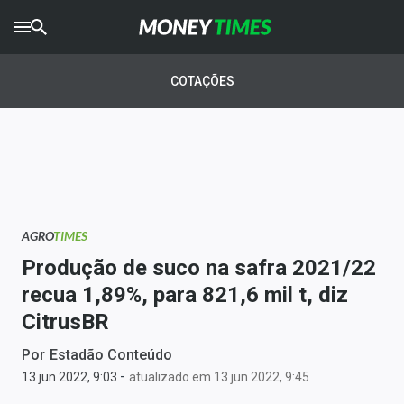
CRYPTO
TIMES
COTAÇÕES
AGRO
TIMES
Ibovespa
Giro do Mercado
AGRO
TIMES
Newsletters
Produção de suco na safra 2021/22
Money Trader
recua 1,89%, para 821,6 mil t, diz
CitrusBR
Anuncie
Por
Estadão Conteúdo
-
Últimas Notícias
13 jun 2022, 9:03
atualizado em 13 jun 2022, 9:45