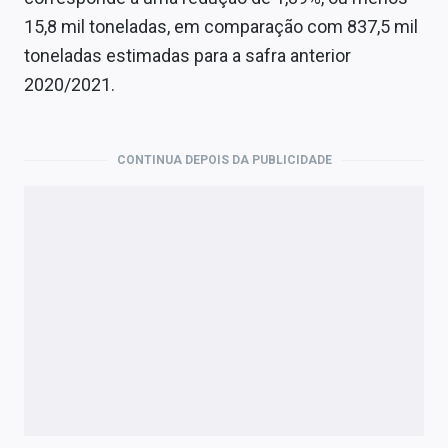
Economia
15,8 mil toneladas, em comparação com 837,5 mil
Empresas
toneladas estimadas para a safra anterior
2020/2021.
Brasil
Política
CONTINUA DEPOIS DA PUBLICIDADE
Money Trader
Colunas
Especiais
Internacional
Marketing
Tecnologia