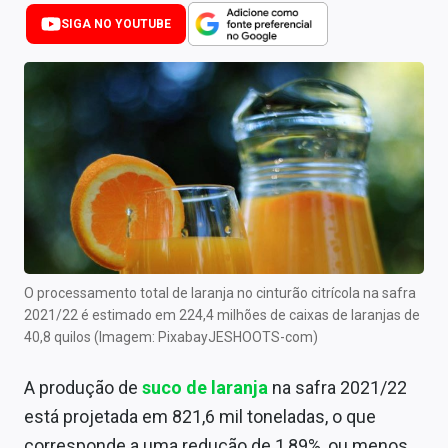
Newsletters
SIGA NO YOUTUBE
Cotações
Comprar ou vender?
Carteiras Recomendadas
Central de Dividendos
Central de Fundos Imobiliários
Central dos IPOs
O processamento total de laranja no cinturão citrícola na safra
2021/22 é estimado em 224,4 milhões de caixas de laranjas de
Renda Fixa
40,8 quilos (Imagem: PixabayJESHOOTS-com)
Finanças Pessoais
A produção de
suco de laranja
na safra 2021/22
Mercados
está projetada em 821,6 mil toneladas, o que
corresponde a uma redução de 1,89%, ou menos