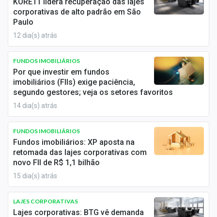
KORE11 lidera recuperação das lajes
Economia
cotas de um FII desse tipo, o investidor passa a ter
corporativas de alto padrão em São
participação em um portfólio de imóveis comerciais
Paulo
Empresas
sem a necessidade de comprar ou gerenciar
12 dia(s) atrás
diretamente esses ativos.
Brasil
FUNDOS IMOBILIÁRIOS
A gestão do fundo é feita por profissionais
Política
Por que investir em fundos
especializados, que buscam otimizar a ocupação das
imobiliários (FIIs) exige paciência,
Colunas
lajes, minimizando a
taxa de vacância
e garantindo a
segundo gestores; veja os setores favoritos
manutenção e valorização dos imóveis.
14 dia(s) atrás
Especiais
Esses fundos geram receita por meio da locação das
Internacional
FUNDOS IMOBILIÁRIOS
lajes corporativas para empresas, repassando os
Fundos imobiliários: XP aposta na
lucros sob a forma de
dividendos
aos cotistas. Além
Marketing
retomada das lajes corporativas com
disso, os FIIs permitem a
diversificação
da carteira
novo FII de R$ 1,1 bilhão
de investimentos, já que o investidor pode ter
Tecnologia
15 dia(s) atrás
exposição a um conjunto de lajes corporativas em
diferentes localizações e mercados, diluindo o risco.
LAJES CORPORATIVAS
Conteúdo de Marca
Lajes corporativas: BTG vê demanda
Quais as vantagens de investir em Lajes Corporativas?