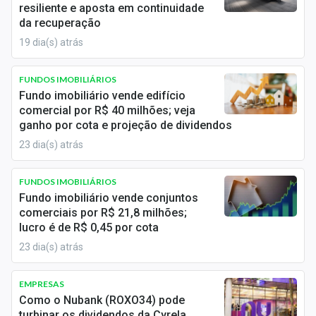
resiliente e aposta em continuidade
Sobre
da recuperação
Investir em lajes corporativas, seja diretamente ou por
Expediente
meio de
FIIs
, traz várias vantagens para os
19 dia(s) atrás
investidores:
Contato
FUNDOS IMOBILIÁRIOS
Diversificação
: ao investir em lajes corporativas, o
Fundo imobiliário vende edifício
investidor diversifica sua exposição no mercado
comercial por R$ 40 milhões; veja
ganho por cota e projeção de dividendos
imobiliário, especialmente se optar por FIIs que
23 dia(s) atrás
investem em múltiplos ativos, incluindo galpões
logísticos e outros tipos de imóveis comerciais.
FUNDOS IMOBILIÁRIOS
Rendimentos consistentes
: a locação de lajes
Fundo imobiliário vende conjuntos
corporativas costuma gerar uma fonte de renda
comerciais por R$ 21,8 milhões;
estável, já que grandes empresas tendem a manter
lucro é de R$ 0,45 por cota
contratos de longo prazo. Isso resulta em uma
23 dia(s) atrás
geração contínua de dividendos para os cotistas
dos FIIs.
EMPRESAS
Valorização dos imóveis
: imóveis bem
Como o Nubank (ROXO34) pode
turbinar os dividendos da Cyrela