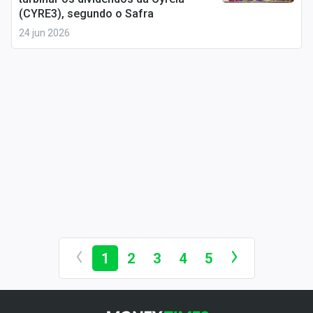
localizados e de alta qualidade, como as lajes
(CYRE3), segundo o Safra
corporativas, tendem a se valorizar ao longo do
24 jun 2026
tempo, especialmente em mercados com alta
demanda por espaços corporativos.
Gestão profissional
: ao
investir em FIIs de lajes
corporativas
, o investidor conta com a gestão de
profissionais que cuidam da manutenção dos
imóveis, renegociação de contratos e otimização da
ocupação, o que aumenta as chances de obter
melhores resultados.
Acesso a grandes empreendimentos
: investir
diretamente em lajes corporativas pode exigir um
capital elevado. No entanto, ao investir por meio de
FIIs, o investidor pode adquirir cotas e ter acesso a
1
2
3
4
5
grandes empreendimentos com valores muito mais
acessíveis, democratizando o investimento nesse
tipo de ativo.