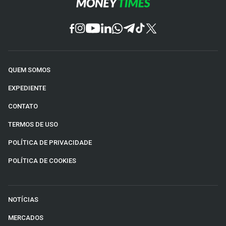
Essas características fazem das
lajes corporativas
uma opção interessante para quem busca exposição
ao mercado imobiliário com potencial de valorização e
geração de renda passiva.
QUEM SOMOS
EXPEDIENTE
CONTATO
TERMOS DE USO
POLÍTICA DE PRIVACIDADE
POLÍTICA DE COOKIES
NOTÍCIAS
MERCADOS