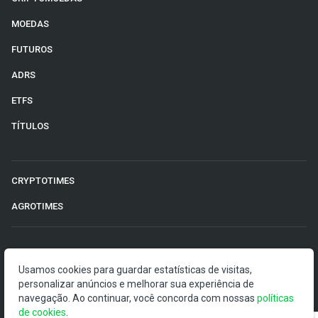
MOEDAS
FUTUROS
ADRS
ETFS
TÍTULOS
CRYPTOTIMES
AGROTIMES
©2026 Money Times.
Usamos cookies para guardar estatísticas de visitas,
personalizar anúncios e melhorar sua experiência de
O Money Times publica matérias de cunho jornalístico, que
navegação. Ao continuar, você concorda com nossas
visam a democratização da informação. Nossas
políticas
de cookies
publicações devem ser compreendidas como boletins
.