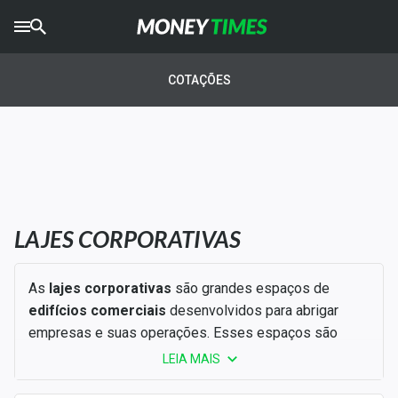
CRYPTO
TIMES
COTAÇÕES
AGRO
TIMES
Ibovespa
Giro do Mercado
LAJES CORPORATIVAS
Newsletters
Money Trader
As
lajes corporativas
são grandes espaços de
edifícios comerciais
desenvolvidos para abrigar
Anuncie
empresas e suas operações. Esses espaços são
projetados para atender às necessidades de grandes
LEIA MAIS
Últimas Notícias
corporações, com estruturas que facilitam a instalação