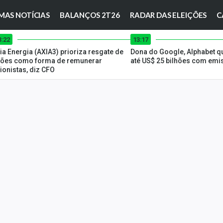
MAS NOTÍCIAS
BALANÇOS 2T26
RADAR DAS ELEIÇÕES
C
3:22
13:17
ia Energia (AXIA3) prioriza resgate de
Dona do Google, Alphabet qu
ões como forma de remunerar
até US$ 25 bilhões com emi
ionistas, diz CFO