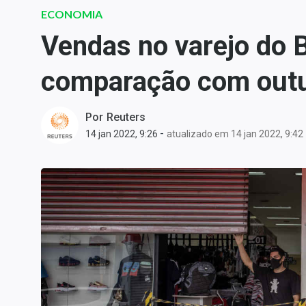
Carteiras Recomendadas
ECONOMIA
Central de Dividendos
Vendas no varejo do 
Central de Fundos
comparação com outu
Imobiliários
Central dos IPOs
Renda Fixa
Por
Reuters
-
14 jan 2022, 9:26
atualizado em 14 jan 2022, 9:42
Finanças Pessoais
Mercados
Economia
Empresas
Brasil
Política
Money Trader
Colunas