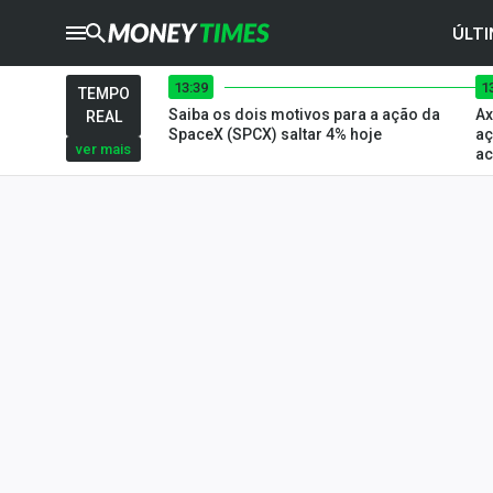
ÚLTI
13:39
1
CRYPTO
TIMES
TEMPO
Saiba os dois motivos para a ação da
Ax
REAL
AGRO
TIMES
SpaceX (SPCX) saltar 4% hoje
aç
ver mais
ac
Ibovespa
Giro do Mercado
Newsletters
Money Trader
Anuncie
Últimas Notícias
Newsletters
Cotações
Comprar ou vender?