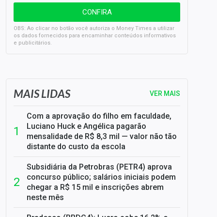
OBS: Ao clicar no botão você autoriza o Money Times a utilizar
os dados fornecidos para encaminhar conteúdos informativos
e publicitários.
SELIC em 14%: A repercussão da decisão sobre os JUROS
MAIS LIDAS
VER MAIS
Com a aprovação do filho em faculdade,
Luciano Huck e Angélica pagarão
mensalidade de R$ 8,3 mil — valor não tão
distante do custo da escola
Subsidiária da Petrobras (PETR4) aprova
concurso público; salários iniciais podem
chegar a R$ 15 mil e inscrições abrem
neste mês