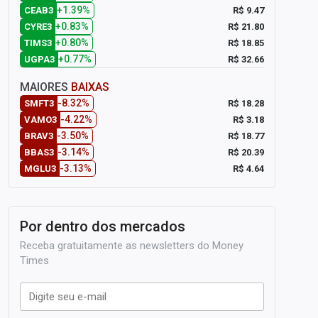
+1.39%
R$ 9.47
CEAB3
+0.83%
R$ 21.80
CYRE3
+0.80%
R$ 18.85
TIMS3
+0.77%
R$ 32.66
UGPA3
MAIORES
BAIXAS
-8.32%
R$ 18.28
SMFT3
-4.22%
R$ 3.18
VAMO3
-3.50%
R$ 18.77
BRAV3
-3.14%
R$ 20.39
BBAS3
-3.13%
R$ 4.64
MGLU3
Por dentro dos mercados
Receba gratuitamente as newsletters do Money
Times