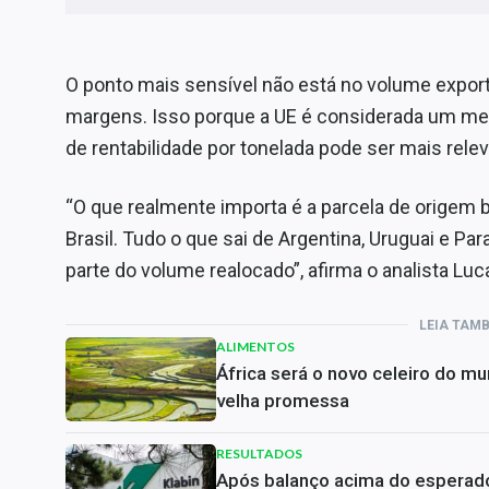
O ponto mais sensível não está no volume expor
margens. Isso porque a UE é considerada um mer
de rentabilidade por tonelada pode ser mais rele
“O que realmente importa é a parcela de origem br
Brasil. Tudo o que sai de Argentina, Uruguai e Pa
parte do volume realocado”, afirma o analista Luca
LEIA TAM
ALIMENTOS
África será o novo celeiro do m
velha promessa
RESULTADOS
Após balanço acima do esperado