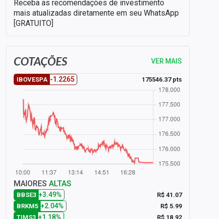
Receba as recomendações de investimento
mais atualizadas diretamente em seu WhatsApp
[GRATUITO]
COTAÇÕES
VER MAIS
-1.2265
175546.37 pts
IBOVESPA
MAIORES
ALTAS
+3.49%
R$ 41.07
BBSE3
+2.04%
R$ 5.99
BRKM5
+1.18%
R$ 18.92
TIMS3