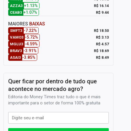
+1.13%
R$ 16.14
AZZA3
+1.07%
R$ 9.44
CEAB3
MAIORES
BAIXAS
-7.22%
R$ 18.50
SMFT3
-5.72%
R$ 3.13
VAMO3
-4.59%
R$ 4.57
MGLU3
-3.91%
R$ 18.69
BRAV3
-3.85%
R$ 8.49
ASAI3
Quer ficar por dentro de tudo que
acontece no mercado agro?
Editoria do Money Times traz tudo o que é mais
importante para o setor de forma 100% gratuita