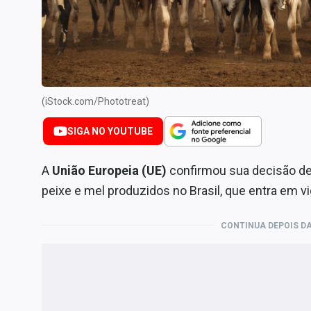
Internacional
Marketing
Tecnologia
Conteúdo de Marca
(iStock.com/Phototreat)
Sobre
Expediente
SIGA NO YOUTUBE
Contato
A
União Europeia (UE)
confirmou sua decisão de
peixe e mel produzidos no Brasil, que entra em v
CONTINUA DEPOIS DA