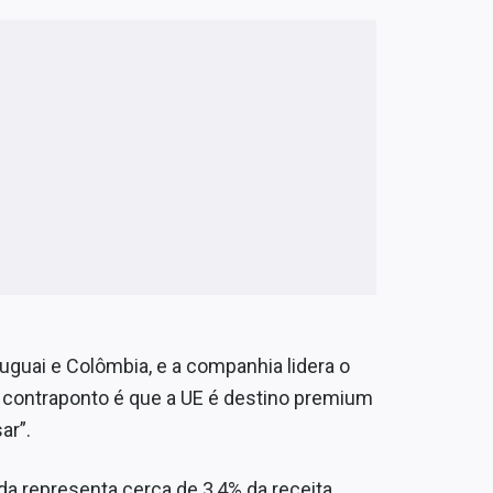
ruguai e Colômbia, e a companhia lidera o
 contraponto é que a UE é destino premium
ar”.
da representa cerca de 3,4% da receita