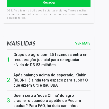
OBS: Ao clicar no botão você autoriza o Money Times a utilizar
os dados fornecidos para encaminhar conteúdos informativos
e publicitários.
SELIC em 14%: A repercussão da decisão sobre os JUROS
MAIS LIDAS
VER MAIS
Grupo do agro com 25 fazendas entra em
recuperação judicial para renegociar
dívida de R$ 53 milhões
Após balanço acima do esperado, Klabin
(KLBN11) ainda tem espaço para subir? O
que dizem Citi e Itaú BBA
Quem será a 'nova China' do agro
brasileiro quando o apetite de Pequim
acabar? Para FAO, há dois caminhos