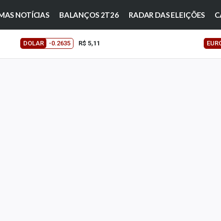
MAS NOTÍCIAS
BALANÇOS 2T26
RADAR DAS ELEIÇÕES
C
DOLAR
-0.2635
R$ 5,11
EUR