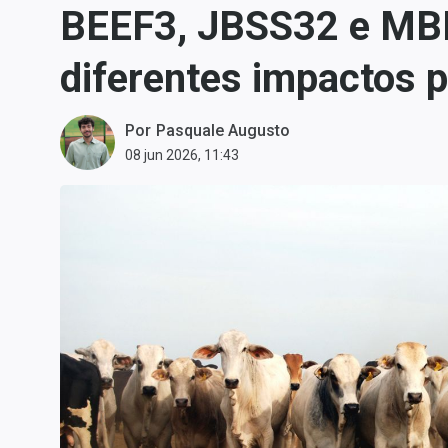
BEEF3, JBSS32 e MBRF
Carteiras Recomendadas
Central de Dividendos
diferentes impactos p
Central de Fundos
Imobiliários
Por
Pasquale Augusto
Central dos IPOs
08 jun 2026, 11:43
Renda Fixa
Finanças Pessoais
Mercados
Economia
Empresas
Brasil
Política
Colunas
Especiais