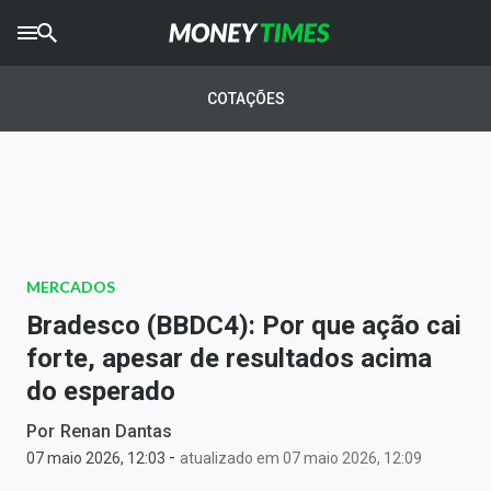
CRYPTO
TIMES
COTAÇÕES
AGRO
TIMES
Ibovespa
Giro do Mercado
MERCADOS
Newsletters
Bradesco (BBDC4): Por que ação cai
Money Trader
forte, apesar de resultados acima
do esperado
Anuncie
Por
Renan Dantas
-
Últimas Notícias
07 maio 2026, 12:03
atualizado em 07 maio 2026, 12:09