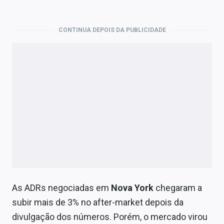
Economia
Empresas
CONTINUA DEPOIS DA PUBLICIDADE
Brasil
Política
Colunas
Especiais
Internacional
Marketing
Tecnologia
As ADRs negociadas em
Nova York
chegaram a
subir mais de 3% no after-market depois da
Conteúdo de Marca
divulgação dos números. Porém, o mercado virou