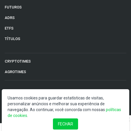
FUTUROS
ADRS
ETFS
TÍTULOS
CRYPTOTIMES
AGROTIMES
©2026 Money Times.
Usamos cookies para guardar estatísticas de visitas,
personalizar anúncios e melhorar sua experiência de
O Money Times publica matérias de cunho jornalístico, que
navegação. Ao continuar, você concorda com nossas
políticas
visam a democratização da informação. Nossas
de cookies
.
publicações devem ser compreendidas como boletins
anunciadores e divulgadores, e não como uma
FECHAR
recomendação de investimento.