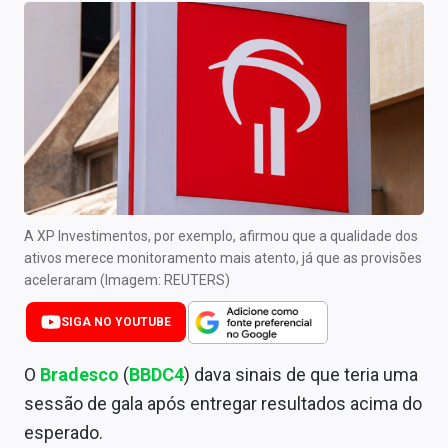
Newsletters
Cotações
Comprar ou vender?
Carteiras Recomendadas
Central de Dividendos
Central de Fundos Imobiliários
A XP Investimentos, por exemplo, afirmou que a qualidade dos
ativos merece monitoramento mais atento, já que as provisões
Central dos IPOs
aceleraram (Imagem: REUTERS)
Renda Fixa
SIGA NO YOUTUBE
Finanças Pessoais
O
Bradesco
(
BBDC4
)
dava sinais de que teria uma
sessão de gala após entregar resultados acima do
Mercados
esperado.