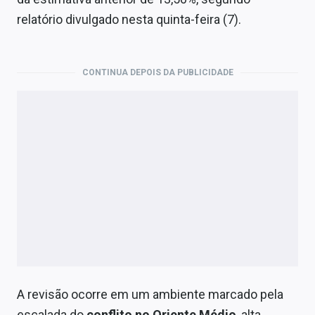
Economia
relatório divulgado nesta quinta-feira (7).
Empresas
Brasil
CONTINUA DEPOIS DA PUBLICIDADE
Política
Money Trader
Colunas
Especiais
Internacional
Marketing
Tecnologia
A revisão ocorre em um ambiente marcado pela
escalada do
conflito no Oriente Médio
, alta