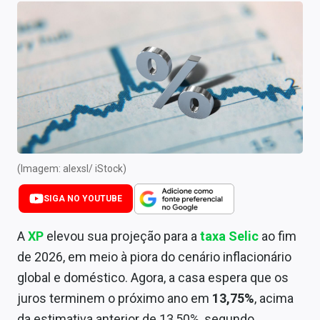
Newsletters
Cotações
Comprar ou vender?
Carteiras Recomendadas
Central de Dividendos
Central de Fundos Imobiliários
(Imagem: alexsl/ iStock)
Central dos IPOs
SIGA NO YOUTUBE
Renda Fixa
A
XP
elevou sua projeção para a
taxa Selic
ao fim
de 2026, em meio à piora do cenário inflacionário
Finanças Pessoais
global e doméstico. Agora, a casa espera que os
Mercados
juros terminem o próximo ano em
13,75%
, acima
da estimativa anterior de 13,50%, segundo