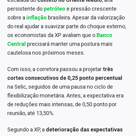
Conteúdo de Marca
persistente do
petróleo
e pressão crescente
sobre a
inflação
brasileira. Apesar da valorização
Sobre
do real ajudar a suavizar parte do choque externo,
Expediente
os economistas da XP avaliam que o
Banco
Central
precisará manter uma postura mais
Contato
cautelosa nos próximos meses.
Com isso, a corretora passou a projetar
três
cortes consecutivos de 0,25 ponto percentual
na Selic, seguidos de uma pausa no ciclo de
flexibilização monetária. Antes, a expectativa era
de reduções mais intensas, de 0,50 ponto por
reunião, até 13,50%.
Segundo a XP, a
deterioração das expectativas