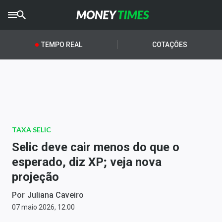
CRYPTO
TIMES
TEMPO REAL
COTAÇÕES
AGRO
TIMES
Ibovespa
Giro do Mercado
TAXA SELIC
Newsletters
Selic deve cair menos do que o
Money Trader
esperado, diz XP; veja nova
projeção
Anuncie
Por
Juliana Caveiro
Últimas Notícias
07 maio 2026, 12:00