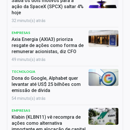
Saiba os dois motivos para a
ação da SpaceX (SPCX) saltar 4%
hoje
32 minuto(s) atrás
EMPRESAS
Axia Energia (AXIA3) prioriza
resgate de ações como forma de
remunerar acionistas, diz CFO
49 minuto(s) atrás
TECNOLOGIA
Dona do Google, Alphabet quer
levantar até US$ 25 bilhões com
emissão de dívida
54 minuto(s) atrás
EMPRESAS
Klabin (KLBN11) vê recompra de
ações como alternativa
importante em alocação de capital