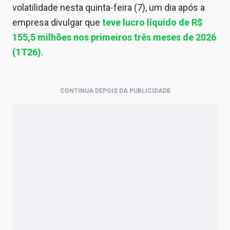
Economia
volatilidade nesta quinta-feira (7), um dia após a
empresa divulgar que
teve lucro líquido de R$
Empresas
155,5 milhões nos primeiros três meses de 2026
Brasil
(1T26)
.
Política
CONTINUA DEPOIS DA PUBLICIDADE
Money Trader
Colunas
Especiais
Internacional
Marketing
Tecnologia