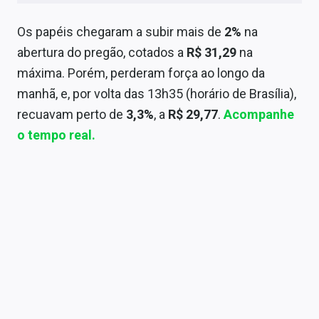
Conteúdo de Marca
Os papéis chegaram a subir mais de
2%
na
Sobre
abertura do pregão, cotados a
R$ 31,29
na
máxima. Porém, perderam força ao longo da
Expediente
manhã, e, por volta das 13h35 (horário de Brasília),
Contato
recuavam perto de
3,3%
, a
R$ 29,77
.
Acompanhe
o tempo real.