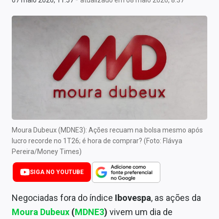
07 maio 2026, 11:57
atualizado em 08 maio 2026, 8:37
Newsletters
Cotações
Comprar ou vender?
Carteiras Recomendadas
Central de Dividendos
Central de Fundos Imobiliários
Moura Dubeux (MDNE3): Ações recuam na bolsa mesmo após
Central dos IPOs
lucro recorde no 1T26; é hora de comprar? (Foto: Flávya
Pereira/Money Times)
Renda Fixa
SIGA NO YOUTUBE
Finanças Pessoais
Negociadas fora do índice
Ibovespa
, as ações da
Mercados
Moura Dubeux
(
MDNE3
)
vivem um dia de