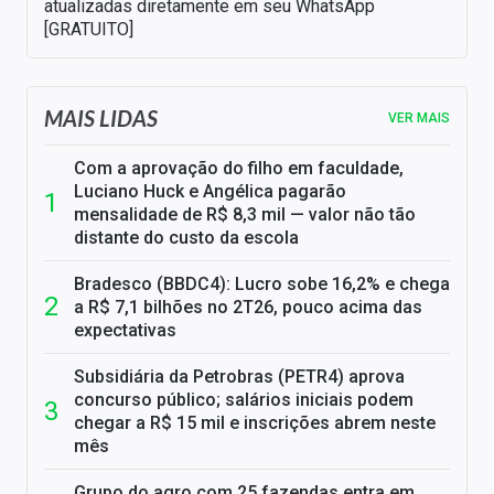
atualizadas diretamente em seu WhatsApp
[GRATUITO]
MAIS LIDAS
VER MAIS
Com a aprovação do filho em faculdade,
Luciano Huck e Angélica pagarão
mensalidade de R$ 8,3 mil — valor não tão
distante do custo da escola
Bradesco (BBDC4): Lucro sobe 16,2% e chega
a R$ 7,1 bilhões no 2T26, pouco acima das
expectativas
Subsidiária da Petrobras (PETR4) aprova
concurso público; salários iniciais podem
chegar a R$ 15 mil e inscrições abrem neste
mês
Grupo do agro com 25 fazendas entra em