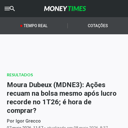
CRYPTO
TIMES
TEMPO REAL
COTAÇÕES
AGRO
TIMES
Ibovespa
Giro do Mercado
RESULTADOS
Newsletters
Moura Dubeux (MDNE3): Ações
Money Trader
recuam na bolsa mesmo após lucro
recorde no 1T26; é hora de
Anuncie
comprar?
Últimas Notícias
Por
Igor Grecco
-