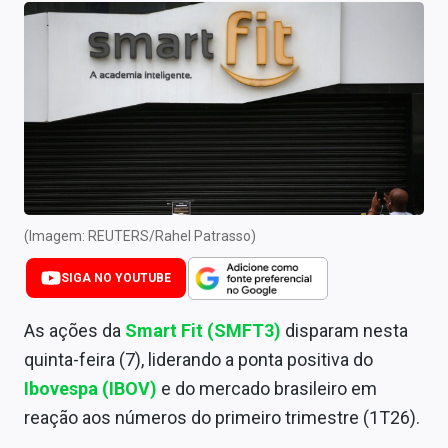
Newsletters
Cotações
Comprar ou vender?
Carteiras Recomendadas
Central de Dividendos
Central de Fundos Imobiliários
(Imagem: REUTERS/Rahel Patrasso)
Central dos IPOs
SIGA NO YOUTUBE
Renda Fixa
As ações da
Smart Fit (SMFT3)
disparam nesta
quinta-feira (7), liderando a ponta positiva do
Finanças Pessoais
Ibovespa (IBOV)
e do mercado brasileiro em
Mercados
reação aos números do primeiro trimestre (1T26).