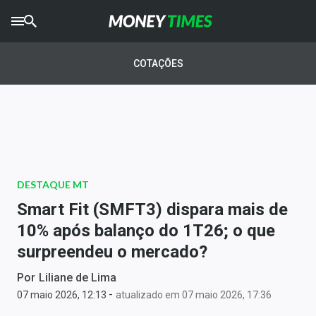
CRYPTO
TIMES
COTAÇÕES
AGRO
TIMES
Ibovespa
Giro do Mercado
DESTAQUE MT
Newsletters
Smart Fit (SMFT3) dispara mais de
Money Trader
10% após balanço do 1T26; o que
surpreendeu o mercado?
Anuncie
Por
Liliane de Lima
-
Últimas Notícias
07 maio 2026, 12:13
atualizado em 07 maio 2026, 17:36