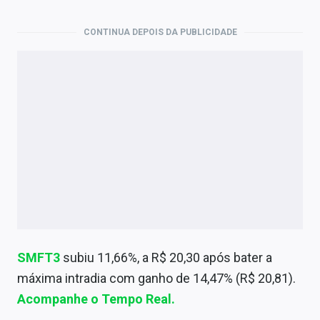
Economia
CONTINUA DEPOIS DA PUBLICIDADE
Empresas
Brasil
Política
Colunas
Especiais
Internacional
Marketing
Tecnologia
SMFT3
subiu 11,66%, a R$ 20,30 após bater a
máxima intradia com ganho de 14,47% (R$ 20,81).
Acompanhe o Tempo Real.
Conteúdo de Marca