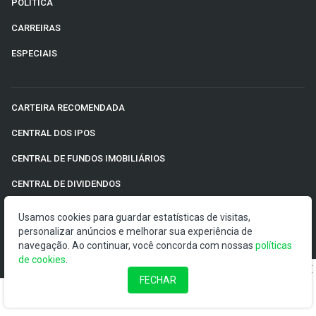
POLÍTICA
CARREIRAS
ESPECIAIS
CARTEIRA RECOMENDADA
CENTRAL DOS IPOS
CENTRAL DE FUNDOS IMOBILIÁRIOS
CENTRAL DE DIVIDENDOS
COLUNAS
Usamos cookies para guardar estatísticas de visitas,
personalizar anúncios e melhorar sua experiência de
COMPRAR OU VENDER
navegação. Ao continuar, você concorda com nossas
políticas
de cookies
.
CONTEÚDO DE MARCA
FECHAR
PLANTÃO DE NOTÍCIAS DA B3
NEWSLETTERS