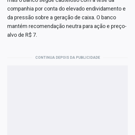
Economia
companhia por conta do elevado endividamento e
Empresas
da pressão sobre a geração de caixa. O banco
mantém recomendação neutra para ação e preço-
Brasil
alvo de R$ 7.
Política
Colunas
CONTINUA DEPOIS DA PUBLICIDADE
Especiais
Internacional
Marketing
Tecnologia
Conteúdo de Marca