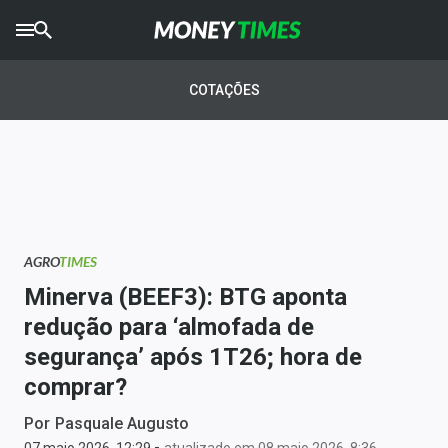
CRYPTO
TIMES
COTAÇÕES
AGRO
TIMES
Ibovespa
Giro do Mercado
AGRO
TIMES
Newsletters
Minerva (BEEF3): BTG aponta
Money Trader
redução para ‘almofada de
segurança’ após 1T26; hora de
Anuncie
comprar?
Últimas Notícias
Por
Pasquale Augusto
-