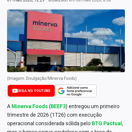
07 maio 2026, 12:29
atualizado em 08 maio 2026, 8:36
Newsletters
Cotações
Comprar ou vender?
Carteiras Recomendadas
Central de Dividendos
Central de Fundos Imobiliários
(Imagem: Divulgação/Minerva Foods)
Central dos IPOs
SIGA NO YOUTUBE
Renda Fixa
A
Minerva Foods
(
BEEF3
) entregou um primeiro
Finanças Pessoais
trimestre de 2026 (1T26) com execução
Mercados
operacional considerada sólida pelo
BTG Pactual
,
mas o banco segue cauteloso com a tese da