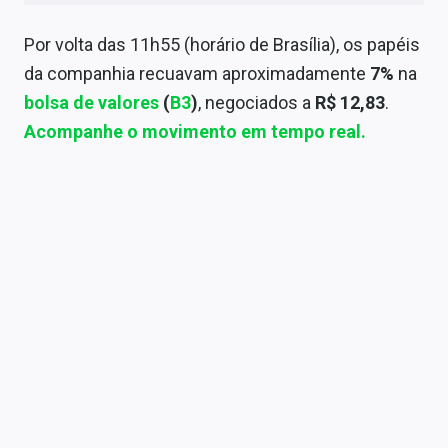
Sobre
Por volta das 11h55 (horário de Brasília), os papéis
Expediente
da companhia recuavam aproximadamente
7%
na
bolsa de valores
(
B3
)
, negociados a
R$ 12,83
.
Contato
Acompanhe o movimento em tempo real.