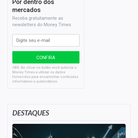
Por dentro dos
mercados
Receba gratuitamente as
newsletters do Money Times
OBS: Ao clicar no botão você autoriza o
Money Times a utilizar os dados
fornecidos para encaminhar conteúdos
informativos e publicitários.
DESTAQUES