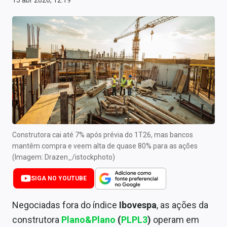
15 abr 2026, 12:19
Newsletters
Cotações
Comprar ou vender?
Carteiras Recomendadas
Central de Dividendos
Central de Fundos Imobiliários
Construtora cai até 7% após prévia do 1T26, mas bancos
Central dos IPOs
mantêm compra e veem alta de quase 80% para as ações
(Imagem: Drazen_/istockphoto)
Renda Fixa
SIGA NO YOUTUBE
Finanças Pessoais
Negociadas fora do índice
Ibovespa
, as ações da
Mercados
construtora
Plano&Plano
(
PLPL3
)
operam em