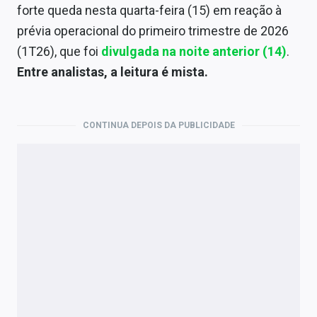
Economia
forte queda nesta quarta-feira (15) em reação à
prévia operacional do primeiro trimestre de 2026
Empresas
(1T26), que foi
divulgada na noite anterior (14)
.
Brasil
Entre analistas, a leitura é mista.
Política
CONTINUA DEPOIS DA PUBLICIDADE
Colunas
Especiais
Internacional
Marketing
Tecnologia
Conteúdo de Marca