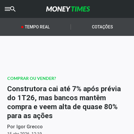
CRYPTO
TIMES
TEMPO REAL
COTAÇÕES
AGRO
TIMES
Ibovespa
Giro do Mercado
COMPRAR OU VENDER?
Newsletters
Construtora cai até 7% após prévia
Money Trader
do 1T26, mas bancos mantêm
compra e veem alta de quase 80%
Anuncie
para as ações
Últimas Notícias
Por
Igor Grecco