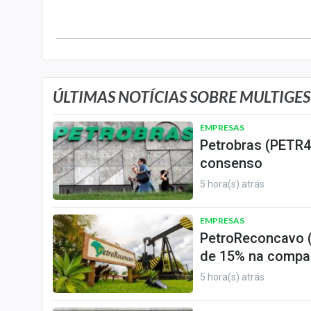
Internacional
Marketing
Tecnologia
Conteúdo de Marca
ÚLTIMAS NOTÍCIAS SOBRE MULTIGE
Sobre
EMPRESAS
Expediente
Petrobras (PETR4)
Contato
consenso
5 hora(s) atrás
EMPRESAS
PetroReconcavo (
de 15% na compa
5 hora(s) atrás