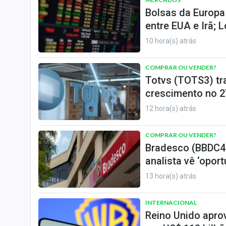
Bolsas da Europa
entre EUA e Irã; 
10 hora(s) atrás
COMPRAR OU VENDER?
Totvs (TOTS3) tr
crescimento no 2
12 hora(s) atrás
COMPRAR OU VENDER?
Bradesco (BBDC4)
analista vê ‘opor
13 hora(s) atrás
INTERNACIONAL
Reino Unido apro