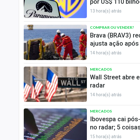
por US$ 110 bilh
13 hora(s) atrás
COMPRAR OU VENDER?
Brava (BRAV3) re
ajusta ação após
14 hora(s) atrás
MERCADOS
Wall Street abre 
radar
14 hora(s) atrás
MERCADOS
Ibovespa cai pós
no radar; 5 coisas
15 hora(s) atrás