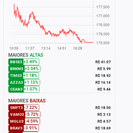
MAIORES
ALTAS
+3.49%
R$ 41.07
BBSE3
+2.04%
R$ 5.99
BRKM5
+1.18%
R$ 18.92
TIMS3
+1.13%
R$ 16.14
AZZA3
+1.07%
R$ 9.44
CEAB3
MAIORES
BAIXAS
-7.22%
R$ 18.50
SMFT3
-5.72%
R$ 3.13
VAMO3
-4.59%
R$ 4.57
MGLU3
-3.91%
R$ 18.69
BRAV3