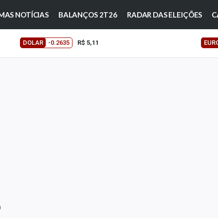
MAS NOTÍCIAS
BALANÇOS 2T26
RADAR DAS ELEIÇÕES
C
DOLAR
-0.2635
R$ 5,11
EUR
)