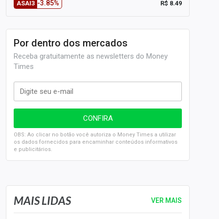
-3.85%
R$ 8.49
ASAI3
Por dentro dos mercados
Receba gratuitamente as newsletters do Money
Times
OBS: Ao clicar no botão você autoriza o Money Times a utilizar
os dados fornecidos para encaminhar conteúdos informativos
e publicitários.
SELIC em 14%: A repercussão da decisão sobre os JUROS
MAIS LIDAS
VER MAIS