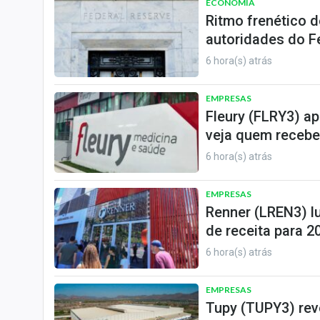
ECONOMIA
Ritmo frenético d
autoridades do F
6 hora(s) atrás
EMPRESAS
Fleury (FLRY3) a
veja quem recebe
6 hora(s) atrás
EMPRESAS
Renner (LREN3) l
de receita para 2
6 hora(s) atrás
EMPRESAS
Tupy (TUPY3) reve