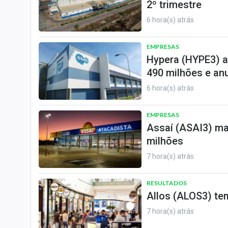
2º trimestre
6 hora(s) atrás
EMPRESAS
Hypera (HYPE3) a
490 milhões e an
6 hora(s) atrás
EMPRESAS
Assaí (ASAI3) ma
milhões
7 hora(s) atrás
RESULTADOS
Allos (ALOS3) tem
7 hora(s) atrás