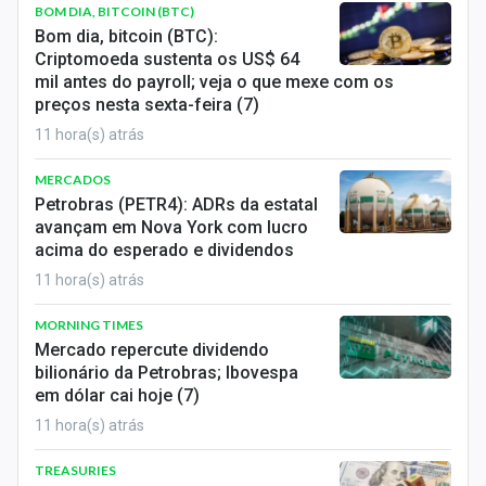
BOM DIA, BITCOIN (BTC)
Bom dia, bitcoin (BTC):
Criptomoeda sustenta os US$ 64
mil antes do payroll; veja o que mexe com os
preços nesta sexta-feira (7)
11 hora(s) atrás
MERCADOS
Petrobras (PETR4): ADRs da estatal
avançam em Nova York com lucro
acima do esperado e dividendos
11 hora(s) atrás
MORNING TIMES
Mercado repercute dividendo
bilionário da Petrobras; Ibovespa
em dólar cai hoje (7)
11 hora(s) atrás
TREASURIES