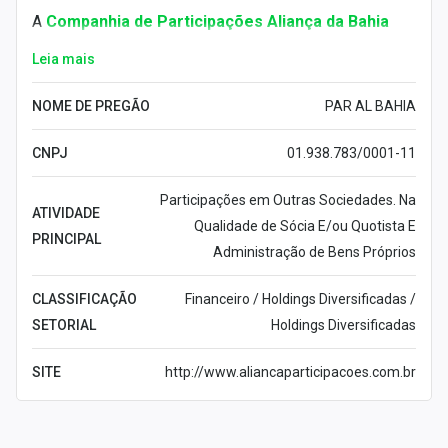
A
Companhia de Participações Aliança da Bahia
(PEAB3)
é uma empresa brasileira que atua no setor
Leia mais
financeiro. Fundada em 14 de maio de 1997, a
companhia tem sede em
Salvador
.
NOME DE PREGÃO
PAR AL BAHIA
A empresa tem foco em adquirir participações em
CNPJ
01.938.783/0001-11
outras companhias como quotista e/ou acionista. Além
disso, a empresa trabalha com a administração de
Participações em Outras Sociedades. Na
ATIVIDADE
bens próprios.
Qualidade de Sócia E/ou Quotista E
PRINCIPAL
Administração de Bens Próprios
A cotação vista nesta página (PEAB3) é conhecida
pelo
mercado financeiro
como uma ação ordinária.
CLASSIFICAÇÃO
Financeiro / Holdings Diversificadas /
Caso o investidor a possua, ele pode ter direito a voto
SETORIAL
Holdings Diversificadas
nas assembleias gerais e também receberá
SITE
http://www.aliancaparticipacoes.com.br
proventos, como
dividendos
e
juros sobre o capital
próprio
.