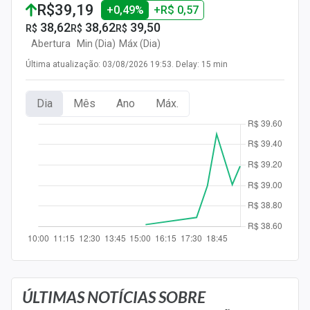
R$39,19
+0,49%
+R$ 0,57
Newsletters
38,62
38,62
39,50
R$
R$
R$
Cotações
Abertura
Min (Dia)
Máx (Dia)
Última atualização: 03/08/2026 19:53. Delay: 15 min
Comprar ou vender?
Carteiras Recomendadas
Dia
Mês
Ano
Máx.
Central de Dividendos
Central de Fundos Imobiliários
Central dos IPOs
Renda Fixa
Finanças Pessoais
Mercados
ÚLTIMAS NOTÍCIAS SOBRE