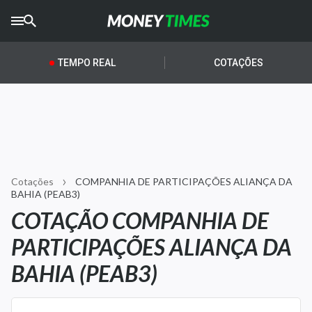
CRYPTO
TIMES
TEMPO REAL
COTAÇÕES
AGRO
TIMES
Ibovespa
Giro do Mercado
Cotações
COMPANHIA DE PARTICIPAÇÕES ALIANÇA DA
Newsletters
BAHIA (PEAB3)
COTAÇÃO COMPANHIA DE
Money Trader
PARTICIPAÇÕES ALIANÇA DA
Anuncie
BAHIA (PEAB3)
Últimas Notícias