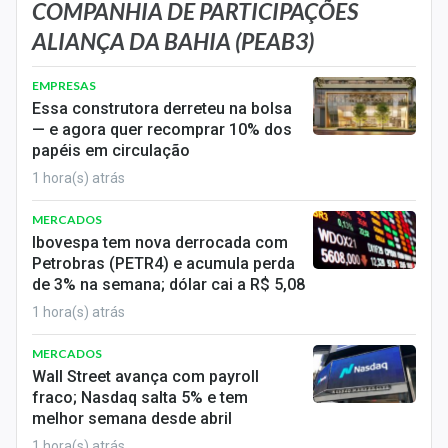
Economia
COMPANHIA DE PARTICIPAÇÕES
ALIANÇA DA BAHIA (PEAB3)
Empresas
EMPRESAS
Brasil
Essa construtora derreteu na bolsa
— e agora quer recomprar 10% dos
Política
papéis em circulação
1 hora(s) atrás
Colunas
MERCADOS
Especiais
Ibovespa tem nova derrocada com
Petrobras (PETR4) e acumula perda
Internacional
de 3% na semana; dólar cai a R$ 5,08
1 hora(s) atrás
Marketing
MERCADOS
Tecnologia
Wall Street avança com payroll
fraco; Nasdaq salta 5% e tem
Conteúdo de Marca
melhor semana desde abril
1 hora(s) atrás