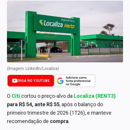
Newsletters
Cotações
Comprar ou vender?
Carteiras Recomendadas
Central de Dividendos
Central de Fundos Imobiliários
(Imagem: LinkedIn/Localiza)
Central dos IPOs
SIGA NO YOUTUBE
Renda Fixa
O
Citi
cortou o preço-alvo da
Localiza (RENT3)
para R$ 54, ante R$ 55
, após o balanço do
Finanças Pessoais
primeiro trimestre de 2026 (1T26), e manteve
Mercados
recomendação de
compra
.