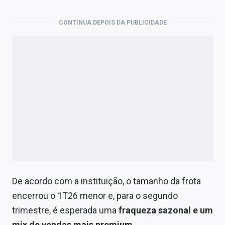
Economia
CONTINUA DEPOIS DA PUBLICIDADE
Empresas
Brasil
Política
Colunas
Especiais
Internacional
Marketing
Tecnologia
De acordo com a instituição, o tamanho da frota
encerrou o 1T26 menor e, para o segundo
trimestre, é esperada uma
fraqueza sazonal e um
Conteúdo de Marca
mix de vendas mais premium
.