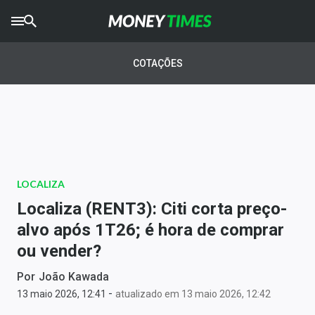
CRYPTO
TIMES
COTAÇÕES
AGRO
TIMES
Ibovespa
Giro do Mercado
LOCALIZA
Newsletters
Localiza (RENT3): Citi corta preço-
Money Trader
alvo após 1T26; é hora de comprar
ou vender?
Anuncie
Por
João Kawada
-
Últimas Notícias
13 maio 2026, 12:41
atualizado em 13 maio 2026, 12:42