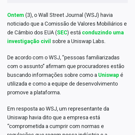
Sobre
Ontem
(3), o Wall Street Journal (WSJ) havia
Expediente
noticiado que a Comissão de Valores Mobiliários e
Contato
de Câmbio dos EUA (
SEC
) está
conduzindo uma
investigação civil
sobre a Uniswap Labs.
De acordo com o WSJ, “pessoas familiarizadas
com o assunto” afirmam que procuradores estão
buscando informações sobre como a
Uniswap
é
utilizada e como a equipe de desenvolvimento
promove a plataforma.
Em resposta ao WSJ, um representante da
Uniswap havia dito que a empresa está
“comprometida a cumprir com normas e
regulações que regem nossa indústria e a