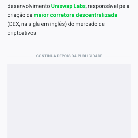
Economia
desenvolvimento
Uniswap Labs
, responsável pela
criação da
maior corretora descentralizada
Empresas
(DEX, na sigla em inglês)
do mercado de
Brasil
criptoativos.
Política
Colunas
CONTINUA DEPOIS DA PUBLICIDADE
Especiais
Internacional
Marketing
Tecnologia
Conteúdo de Marca