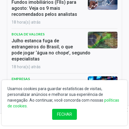
Fundos imobiliários (FIIs) para
agosto: Veja os 9 mais
recomendados pelos analistas
18 hora(s) atrás
BOLSA DE VALORES
Julho estanca fuga de
estrangeiros do Brasil; o que
pode jogar ‘água no chope’, segundo
especialistas
18 hora(s) atrás
EMPRESAS
OPA não sai: Atom (ATED3)
Usamos cookies para guardar estatísticas de visitas,
desfaz venda de controle e
personalizar anúncios e melhorar sua experiência de
Valorant fica com 34,5% da companhia
navegação. Ao continuar, você concorda com nossas
políticas
19 hora(s) atrás
de cookies
.
FECHAR
ELEIÇÕES 2026
Eleições 2026: Entenda o cálculo