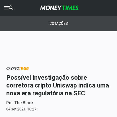
CRYPTO
TIMES
COTAÇÕES
AGRO
TIMES
Ibovespa
Giro do Mercado
CRYPTO
TIMES
Newsletters
Possível investigação sobre
Money Trader
corretora cripto Uniswap indica uma
nova era regulatória na SEC
Anuncie
Por
The Block
Últimas Notícias
04 set 2021, 16:27