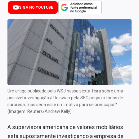
Newsletters
SIGA NO YOUTUBE
Cotações
Comprar ou vender?
Carteiras Recomendadas
Central de Dividendos
Central de Fundos Imobiliários
Central dos IPOs
Um artigo publicado pelo WSJ nessa sexta-feira sobre uma
possível investigação à Uniswap pela SEC pegou a todos de
Renda Fixa
surpresa, mas seria esse um motivo para se preocupar?
(Imagem: Reuters/Andrew Kelly)
Finanças Pessoais
A supervisora americana de valores mobiliários
Mercados
está supostamente investigando a empresa de