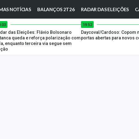
MAS NOTÍCIAS
BALANÇOS 2T26
RADAR DAS ELEIÇÕES
C
0:03
19:52
dar das Eleições: Flávio Bolsonaro
Daycoval/Cardoso: Copom
tanca queda e reforça polarização com
portas abertas para novos c
la, enquanto terceira via segue sem
ação