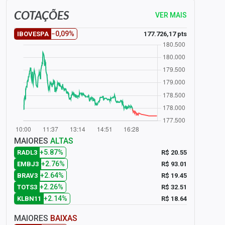
COTAÇÕES
VER MAIS
−0,09%
177.726,17 pts
IBOVESPA
MAIORES
ALTAS
+5.87%
R$ 20.55
RADL3
+2.76%
R$ 93.01
EMBJ3
+2.64%
R$ 19.45
BRAV3
+2.26%
R$ 32.51
TOTS3
+2.14%
R$ 18.64
KLBN11
MAIORES
BAIXAS