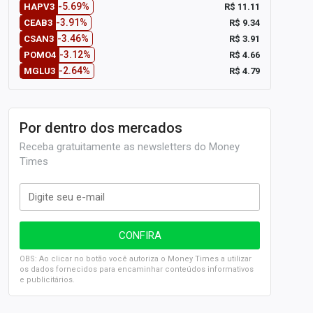
-5.69%
R$ 11.11
HAPV3
-3.91%
R$ 9.34
CEAB3
-3.46%
R$ 3.91
CSAN3
-3.12%
R$ 4.66
POMO4
-2.64%
R$ 4.79
MGLU3
Por dentro dos mercados
Receba gratuitamente as newsletters do Money
Times
OBS: Ao clicar no botão você autoriza o Money Times a utilizar
os dados fornecidos para encaminhar conteúdos informativos
e publicitários.
SELIC em 14%: A repercussão da decisão sobre os JUROS