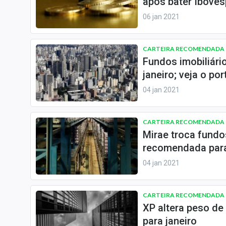
após bater Ibove
Especiais
06 jan 2021
Internacional
Marketing
CARTEIRA RECOMENDADA
Tecnologia
Fundos imobiliári
janeiro; veja o por
Conteúdo de Marca
04 jan 2021
Sobre
Expediente
CARTEIRA RECOMENDADA
Contato
Mirae troca fundos
recomendada para
04 jan 2021
CARTEIRA RECOMENDADA
XP altera peso de
para janeiro