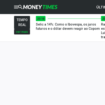
ÚLTI
20:18
2
CRYPTO
TIMES
TEMPO
Selic a 14%: Como o Ibovespa, os juros
Ra
REAL
AGRO
TIMES
futuros e o dólar devem reagir ao Copom
es
ver mais
Lu
tr
Ibovespa
Giro do Mercado
Newsletters
Money Trader
Anuncie
Últimas Notícias
Newsletters
Cotações
Comprar ou vender?