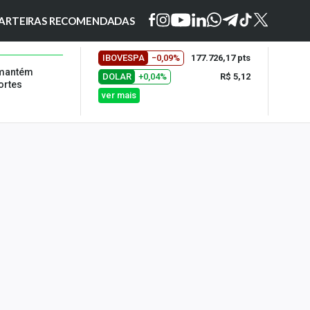
ARTEIRAS RECOMENDADAS
IBOVESPA
−0,09%
177.726,17 pts
 mantém
DOLAR
+0,04%
R$ 5,12
ortes
ver mais