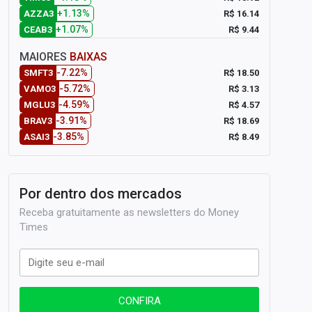
+1.13%
R$ 16.14
AZZA3
+1.07%
R$ 9.44
CEAB3
MAIORES
BAIXAS
-7.22%
R$ 18.50
SMFT3
-5.72%
R$ 3.13
VAMO3
-4.59%
R$ 4.57
MGLU3
-3.91%
R$ 18.69
BRAV3
-3.85%
R$ 8.49
ASAI3
Por dentro dos mercados
Receba gratuitamente as newsletters do Money
Times