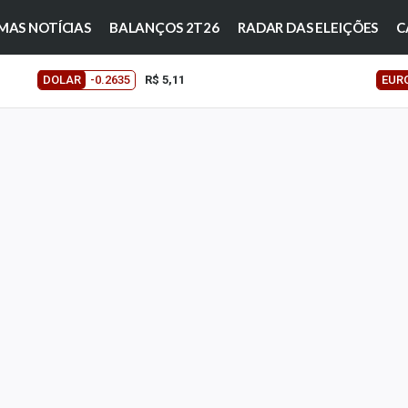
MAS NOTÍCIAS
BALANÇOS 2T26
RADAR DAS ELEIÇÕES
C
DOLAR
-0.2635
R$ 5,11
EUR