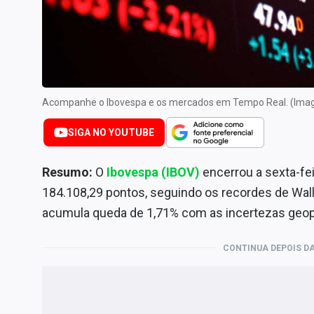
Internacional
Marketing
Tecnologia
Conteúdo de Marca
Acompanhe o Ibovespa e os mercados em Tempo Real. (Ima
Sobre
Expediente
SIGA NO YOUTUBE
Contato
Resumo:
O
Ibovespa (IBOV)
encerrou a sexta-fe
184.108,29 pontos, seguindo os recordes de Wall
acumula queda de 1,71% com as incertezas geopo
CONTINUA DEPOIS DA