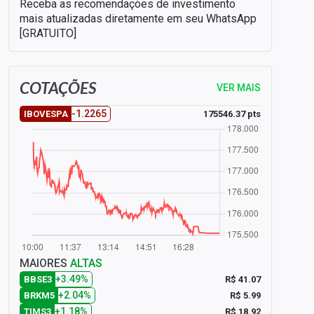
Receba as recomendações de investimento
mais atualizadas diretamente em seu WhatsApp
[GRATUITO]
COTAÇÕES
VER MAIS
-1.2265
175546.37 pts
IBOVESPA
MAIORES
ALTAS
+3.49%
R$ 41.07
BBSE3
+2.04%
R$ 5.99
BRKM5
+1.18%
R$ 18.92
TIMS3