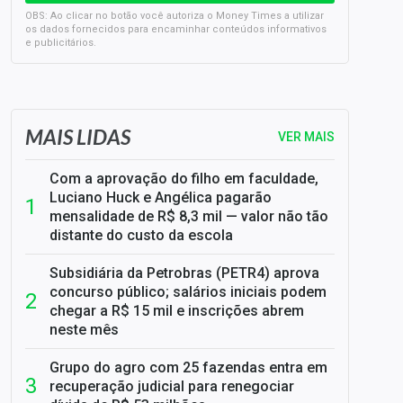
OBS: Ao clicar no botão você autoriza o Money Times a utilizar
os dados fornecidos para encaminhar conteúdos informativos
e publicitários.
SELIC em 14%: A repercussão da decisão sobre os JUROS
MAIS LIDAS
VER MAIS
Com a aprovação do filho em faculdade,
Luciano Huck e Angélica pagarão
mensalidade de R$ 8,3 mil — valor não tão
distante do custo da escola
Subsidiária da Petrobras (PETR4) aprova
concurso público; salários iniciais podem
chegar a R$ 15 mil e inscrições abrem
neste mês
Grupo do agro com 25 fazendas entra em
recuperação judicial para renegociar