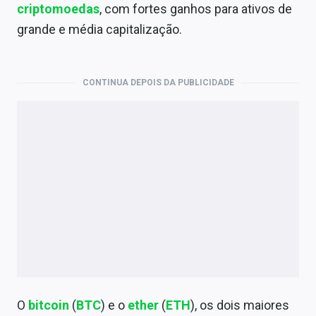
Economia
criptomoedas
, com fortes ganhos para ativos de
grande e média capitalização.
Empresas
Brasil
CONTINUA DEPOIS DA PUBLICIDADE
Política
Colunas
Especiais
Internacional
Marketing
Tecnologia
Conteúdo de Marca
O
bitcoin
(
BTC
) e o
ether
(
ETH
), os
dois maiores