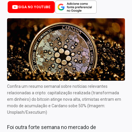
Newsletters
SIGA NO YOUTUBE
Cotações
Comprar ou vender?
Carteiras Recomendadas
Central de Dividendos
Central de Fundos Imobiliários
Central dos IPOs
Confira um resumo semanal sobre notícias relevantes
relacionadas a cripto: capitalização realizada (transformada
Renda Fixa
em dinheiro) do bitcoin atinge nova alta, otimistas entram em
modo de acumulação e Cardano sobe 50% (Imagem:
Finanças Pessoais
Unsplash/Executium)
Mercados
Foi outra forte semana no mercado de