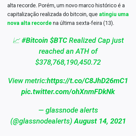
alta recorde. Porém, um novo marco histórico é a
capitalização realizada do bitcoin, que
atingiu uma
nova alta recorde
na última sexta-feira (13).
📈
#Bitcoin
$BTC
Realized Cap just
reached an ATH of
$378,768,190,450.72
View metric:
https://t.co/C8JhD26mC1
pic.twitter.com/ohXnmFDkNk
— glassnode alerts
(@glassnodealerts)
August 14, 2021