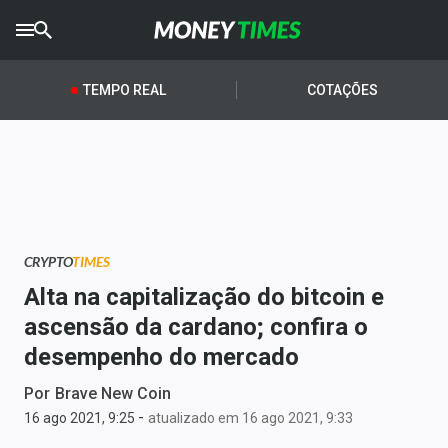
CRYPTO
TIMES
TEMPO REAL
COTAÇÕES
AGRO
TIMES
Ibovespa
Giro do Mercado
CRYPTO
TIMES
Newsletters
Alta na capitalização do bitcoin e
Money Trader
ascensão da cardano; confira o
desempenho do mercado
Anuncie
Por
Brave New Coin
-
Últimas Notícias
16 ago 2021, 9:25
atualizado em 16 ago 2021, 9:33