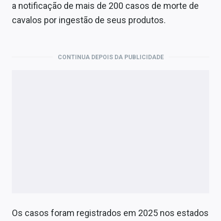
Economia
a notificação de mais de 200 casos de morte de
cavalos por ingestão de seus produtos.
Empresas
Brasil
CONTINUA DEPOIS DA PUBLICIDADE
Política
Colunas
Especiais
Internacional
Marketing
Tecnologia
Conteúdo de Marca
Os casos foram registrados em 2025 nos estados