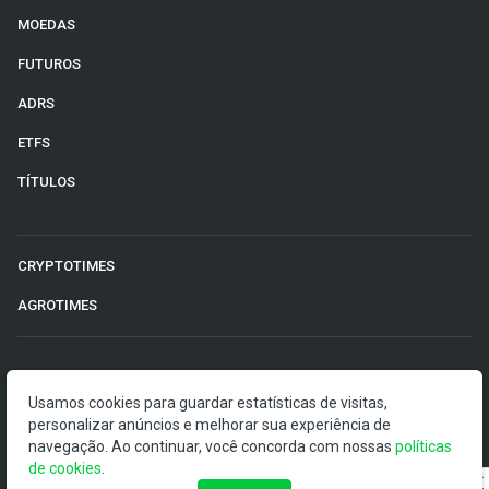
MOEDAS
FUTUROS
ADRS
ETFS
TÍTULOS
CRYPTOTIMES
AGROTIMES
©2026 Money Times.
Usamos cookies para guardar estatísticas de visitas,
O Money Times publica matérias de cunho jornalístico, que
personalizar anúncios e melhorar sua experiência de
visam a democratização da informação. Nossas
navegação. Ao continuar, você concorda com nossas
políticas
publicações devem ser compreendidas como boletins
de cookies
.