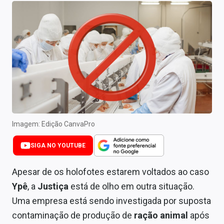
Newsletters
Cotações
Comprar ou vender?
Carteiras Recomendadas
Central de Dividendos
Central de Fundos Imobiliários
Imagem: Edição CanvaPro
Central dos IPOs
SIGA NO YOUTUBE
Renda Fixa
Apesar de os holofotes estarem voltados ao caso
Finanças Pessoais
Ypê
, a
Justiça
está de olho em outra situação.
Uma empresa está sendo investigada por suposta
Mercados
contaminação de produção de
ração animal
após