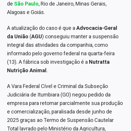
de
São Paulo
, Rio de Janeiro, Minas Gerais,
Sobre
Alagoas e Goiás.
Expediente
A atualização do caso é que a
Advocacia-Geral
Contato
da União
(
AGU
) conseguiu manter a suspensão
integral das atividades da companhia, como
informado pelo governo federal na quarta-feira
(13). A fábrica sob investigação é a
Nutratta
Nutrição Animal
.
A Vara Federal Cível e Criminal da Subseção
Judiciária de Itumbiara (GO) negou pedido da
empresa para retomar parcialmente sua produção
e comercialização, paralisada desde junho de
2025 graças ao Termo de Suspensão Cautelar
Total lavrado pelo Ministério da Agricultura,