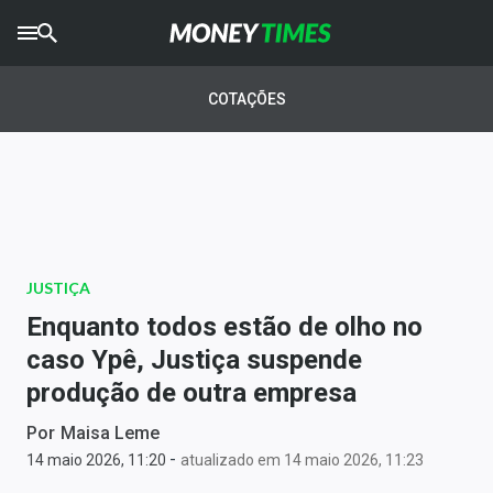
CRYPTO
TIMES
COTAÇÕES
AGRO
TIMES
Ibovespa
Giro do Mercado
JUSTIÇA
Newsletters
Enquanto todos estão de olho no
Money Trader
caso Ypê, Justiça suspende
produção de outra empresa
Anuncie
Por
Maisa Leme
-
Últimas Notícias
14 maio 2026, 11:20
atualizado em 14 maio 2026, 11:23