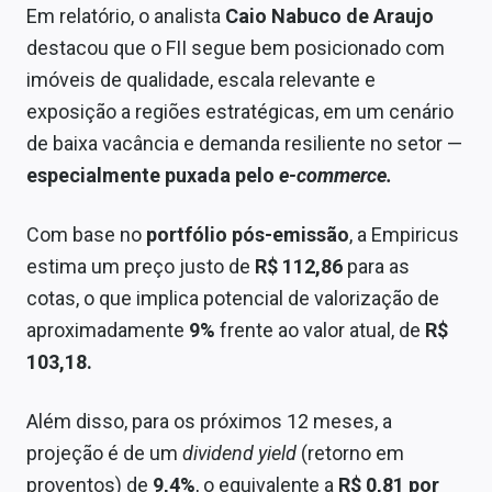
Em relatório, o analista
Caio Nabuco de Araujo
Sobre
destacou que o FII segue bem posicionado com
Expediente
imóveis de qualidade, escala relevante e
exposição a regiões estratégicas, em um cenário
Contato
de baixa vacância e demanda resiliente no setor
—
especialmente puxada pelo
e-commerce.
Com base no
portfólio pós-emissão
, a Empiricus
estima um preço justo de
R$ 112,86
para as
cotas, o que implica potencial de valorização de
aproximadamente
9%
frente ao valor atual, de
R$
103,18.
Além disso, para os próximos 12 meses, a
projeção é de um
dividend yield
(retorno em
proventos) de
9,4%
, o equivalente a
R$ 0,81 por