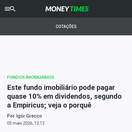
CRYPTO
TIMES
COTAÇÕES
AGRO
TIMES
Ibovespa
Giro do Mercado
FUNDOS IMOBILIÁRIOS
Newsletters
Este fundo imobiliário pode pagar
Money Trader
quase 10% em dividendos, segundo
a Empiricus; veja o porquê
Anuncie
Por
Igor Grecco
Últimas Notícias
05 maio 2026, 12:12