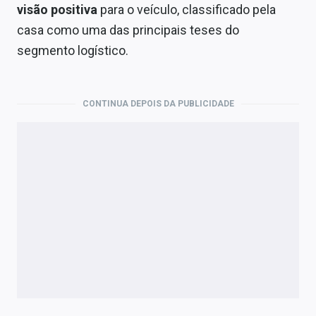
Economia
visão positiva
para o veículo, classificado pela
casa como uma das principais teses do
Empresas
segmento logístico.
Brasil
Política
CONTINUA DEPOIS DA PUBLICIDADE
Colunas
Especiais
Internacional
Marketing
Tecnologia
Conteúdo de Marca