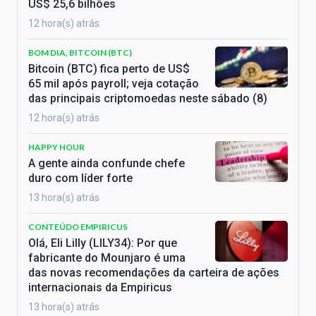
US$ 25,6 bilhões
12 hora(s) atrás
BOM DIA, BITCOIN (BTC)
Bitcoin (BTC) fica perto de US$
65 mil após payroll; veja cotação
das principais criptomoedas neste sábado (8)
12 hora(s) atrás
HAPPY HOUR
A gente ainda confunde chefe
duro com líder forte
13 hora(s) atrás
CONTEÚDO EMPIRICUS
Olá, Eli Lilly (LILY34): Por que
fabricante do Mounjaro é uma
das novas recomendações da carteira de ações
internacionais da Empiricus
13 hora(s) atrás