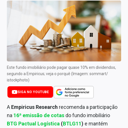
Newsletters
Cotações
Comprar ou vender?
Carteiras Recomendadas
Central de Dividendos
Central de Fundos Imobiliários
Este fundo imobiliário pode pagar quase 10% em dividendos,
segundo a Empiricus; veja o porquê (Imagem: sommart/
Central dos IPOs
istockphoto)
Renda Fixa
SIGA NO YOUTUBE
Finanças Pessoais
A
Empiricus Research
recomenda a participação
na
16ª emissão de cotas
do fundo imobiliário
Mercados
BTG Pactual Logística
(
BTLG11
)
e mantém