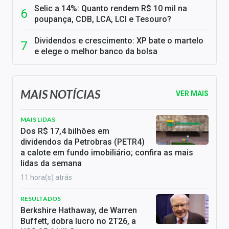
Selic a 14%: Quanto rendem R$ 10 mil na
poupança, CDB, LCA, LCI e Tesouro?
Dividendos e crescimento: XP bate o martelo
e elege o melhor banco da bolsa
MAIS NOTÍCIAS
VER MAIS
MAIS LIDAS
Dos R$ 17,4 bilhões em
dividendos da Petrobras (PETR4)
a calote em fundo imobiliário; confira as mais
lidas da semana
11 hora(s) atrás
RESULTADOS
Berkshire Hathaway, de Warren
Buffett, dobra lucro no 2T26, a