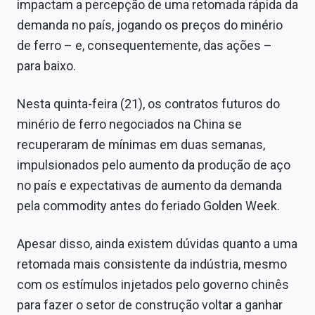
impactam a percepção de uma retomada rápida da
Sobre
demanda no país, jogando os preços do minério
Expediente
de ferro – e, consequentemente, das ações –
para baixo.
Contato
Nesta quinta-feira (21), os contratos futuros do
minério de ferro negociados na China se
recuperaram de mínimas em duas semanas,
impulsionados pelo aumento da produção
de
aço
no país e expectativas
de
aumento da
de
manda
pela commodity antes do feriado Gol
de
n Week.
Apesar disso, ainda existem dúvidas quanto a uma
retomada mais consistente da indústria, mesmo
com os estímulos injetados pelo governo chinês
para fazer o setor de construção voltar a ganhar