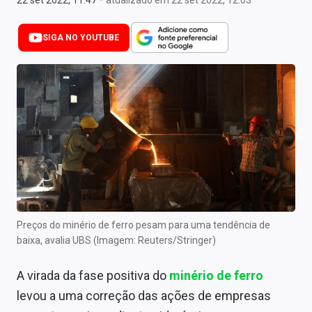
22 set 2022, 11:47
atualizado em 22 set 2022, 12:03
Newsletters
SIGA NO YOUTUBE
Cotações
Comprar ou vender?
Carteiras Recomendadas
Central de Dividendos
Central de Fundos Imobiliários
Central dos IPOs
Renda Fixa
Preços do minério de ferro pesam para uma tendência de
baixa, avalia UBS (Imagem: Reuters/Stringer)
Finanças Pessoais
A virada da fase positiva do
minério de ferro
Mercados
levou a uma correção das ações de empresas