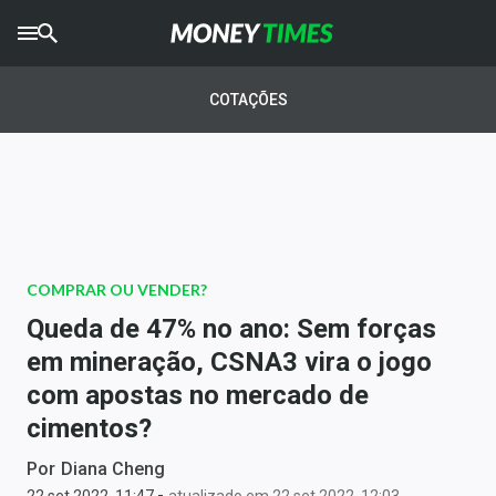
CRYPTO
TIMES
COTAÇÕES
AGRO
TIMES
Ibovespa
Giro do Mercado
COMPRAR OU VENDER?
Newsletters
Queda de 47% no ano: Sem forças
Money Trader
em mineração, CSNA3 vira o jogo
com apostas no mercado de
Anuncie
cimentos?
Últimas Notícias
Por
Diana Cheng
-