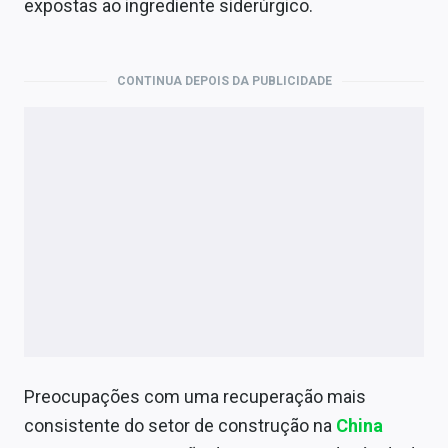
expostas ao ingrediente siderúrgico.
Economia
Empresas
CONTINUA DEPOIS DA PUBLICIDADE
Brasil
Política
Colunas
Especiais
Internacional
Marketing
Tecnologia
Preocupações com uma recuperação mais
Conteúdo de Marca
consistente do setor de construção na
China