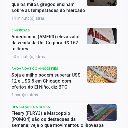
que os mitos gregos ensinam
sobre as tempestades do mercado
14 minuto(s) atrás
EMPRESAS
Americanas (AMER3) eleva valor
da venda da Uni.Co para R$ 162
milhões
53 minuto(s) atrás
RADAR DAS COMMODITIES
Soja e milho podem superar US$
12 e US$ 5 em Chicago com
efeitos do El Niño, diz BTG
1 hora(s) atrás
DESTAQUES DA BOLSA
Fleury (FLRY3) e Marcopolo
(POMO4) são os destaques da
semana; veja o que movimentou o Ibovespa