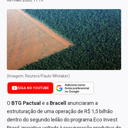
08 maio 2026, 11:19
Newsletters
Cotações
Comprar ou vender?
Carteiras Recomendadas
Central de Dividendos
Central de Fundos Imobiliários
(Imagem: Reuters/Paulo Whitaker)
Central dos IPOs
SIGA NO YOUTUBE
Renda Fixa
O
BTG Pactual
e a
Bracell
anunciaram a
Finanças Pessoais
estruturação de uma operação de R$ 1,5 bilhão
Mercados
dentro do segundo leilão do programa Eco Invest
Brasil, iniciativa voltada à recuperação produtiva de