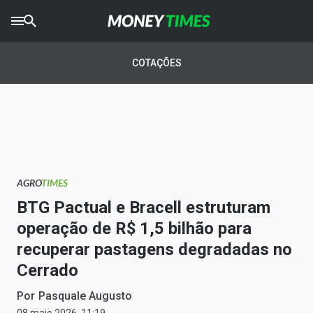
CRYPTO
TIMES
COTAÇÕES
AGRO
TIMES
Ibovespa
Giro do Mercado
AGRO
TIMES
Newsletters
BTG Pactual e Bracell estruturam
Money Trader
operação de R$ 1,5 bilhão para
recuperar pastagens degradadas no
Anuncie
Cerrado
Últimas Notícias
Por
Pasquale Augusto