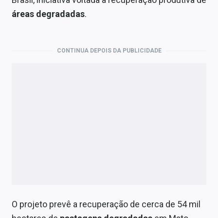
Economia
áreas degradadas
.
Empresas
Brasil
CONTINUA DEPOIS DA PUBLICIDADE
Política
Colunas
Especiais
Internacional
Marketing
Tecnologia
Conteúdo de Marca
O projeto prevê a recuperação de cerca de 54 mil