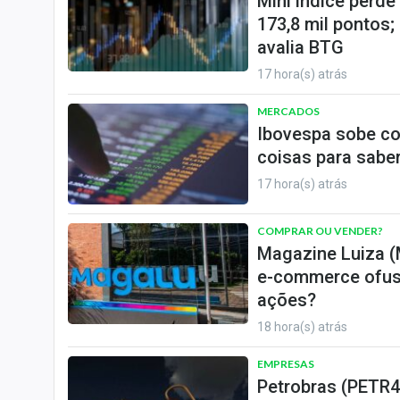
Mini índice perd
173,8 mil pontos;
avalia BTG
17 hora(s) atrás
MERCADOS
Ibovespa sobe co
coisas para saber
17 hora(s) atrás
COMPRAR OU VENDER?
Magazine Luiza (
e-commerce ofusc
ações?
18 hora(s) atrás
EMPRESAS
Petrobras (PETR4