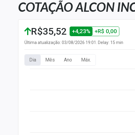
COTAÇÃO ALCON INC
Carteiras Recomendadas
Central de Dividendos
Central de Fundos
R$35,52
+4,23%
+R$ 0,00
Imobiliários
Central dos IPOs
Última atualização: 03/08/2026 19:01. Delay: 15 min
Renda Fixa
Dia
Mês
Ano
Máx.
Finanças Pessoais
Mercados
Economia
Empresas
Brasil
Política
Colunas
Especiais