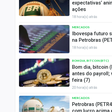
expectativas’ ani
ações
18 hora(s) atrás
MERCADOS
Ibovespa futuro s
na Petrobras (PET
18 hora(s) atrás
BOM DIA, BITCOIN (BTC)
Bom dia, bitcoin 
antes do payroll;
feira (7)
20 hora(s) atrás
MERCADOS
Petrobras (PETR4
com lucro acima 