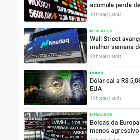
acumula perda de
10 hora(s) atrás
MERCADOS
Wall Street avanç
melhor semana de
10 hora(s) atrás
DÓLAR
Dólar cai a R$ 5
EUA
10 hora(s) atrás
MERCADOS
Bolsas da Europa
menos agressivo