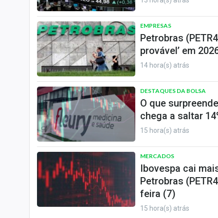
13 hora(s) atrás
EMPRESAS
Petrobras (PETR4)
provável’ em 2026
14 hora(s) atrás
DESTAQUES DA BOLSA
O que surpreende
chega a saltar 14
15 hora(s) atrás
MERCADOS
Ibovespa cai mai
Petrobras (PETR4
feira (7)
15 hora(s) atrás