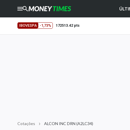
ÚLTI
CRYPTO
TIMES
IBOVESPA
-1,73%
172513.42 pts
AGRO
TIMES
Ibovespa
Giro do Mercado
Newsletters
Money Trader
Anuncie
Últimas Notícias
Newsletters
Cotações
Cotações
ALCON INC DRN (A2LC34)
Comprar ou vender?