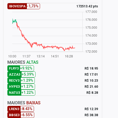
-1,73%
172513.42 pts
IBOVESPA
MAIORES
ALTAS
+9.92%
R$ 18.95
FLRY3
+5.39%
R$ 17.01
AZZA3
+1.29%
R$ 10.23
RECV3
+1.27%
R$ 21.60
HYPE3
+1.22%
R$ 8.28
NATU3
MAIORES
BAIXAS
-8.43%
R$ 12.39
LREN3
-6.55%
R$ 38.38
BBSE3