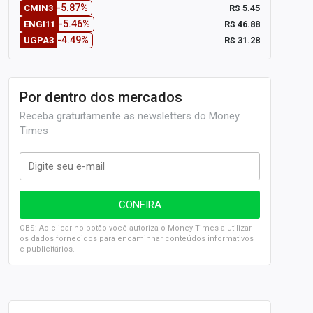
-5.87%
R$ 5.45
CMIN3
-5.46%
R$ 46.88
ENGI11
-4.49%
R$ 31.28
UGPA3
Por dentro dos mercados
Receba gratuitamente as newsletters do Money
Times
OBS: Ao clicar no botão você autoriza o Money Times a utilizar
os dados fornecidos para encaminhar conteúdos informativos
e publicitários.
SELIC em 14%: A repercussão da decisão sobre os JUROS