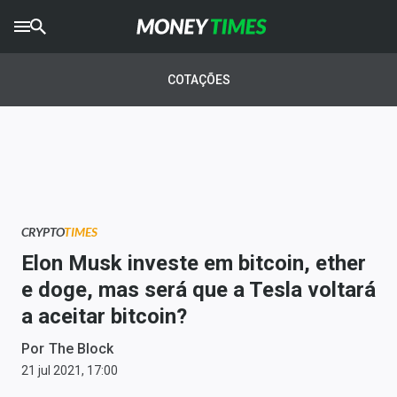
CRYPTO
TIMES
COTAÇÕES
AGRO
TIMES
Ibovespa
Giro do Mercado
CRYPTO
TIMES
Newsletters
Elon Musk investe em bitcoin, ether
Money Trader
e doge, mas será que a Tesla voltará
a aceitar bitcoin?
Anuncie
Por
The Block
Últimas Notícias
21 jul 2021, 17:00