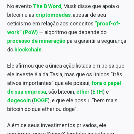
Sobre
No evento
The B Word
, Musk disse que apoia o
bitcoin e as
criptomoedas
, apesar de seu
Expediente
ceticismo em relação aos conceitos
“proof-of-
Contato
work” (PoW)
— algoritmo que depende do
processo de mineração
para garantir a segurança
do
blockchain
.
Ele afirmou que a única ação listada em bolsa que
ele investe é a da Tesla, mas que os únicos “três
ativos importantes” que ele possui,
fora o papel
de sua empresa
, são bitcoin,
ether
(
ETH
) e
dogecoin
(
DOGE
), e que ele possui “bem mais
bitcoin do que ether ou doge”.
Além de seus investimentos privados, ele
confirmou que a
SpaceX também investe em