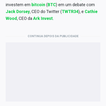
Economia
investem em
bitcoin
(
BTC
) em um debate com
Jack Dorsey
, CEO do Twitter (
TWTR34
), e
Cathie
Empresas
Wood
, CEO da
Ark Invest
.
Brasil
Política
CONTINUA DEPOIS DA PUBLICIDADE
Colunas
Especiais
Internacional
Marketing
Tecnologia
Conteúdo de Marca