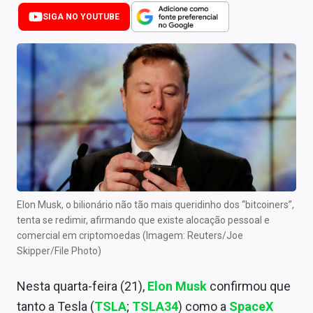
Newsletters
SIGA NO YOUTUBE
Cotações
Comprar ou vender?
Carteiras Recomendadas
Central de Dividendos
Central de Fundos Imobiliários
Central dos IPOs
Elon Musk, o bilionário não tão mais queridinho dos “bitcoiners”,
tenta se redimir, afirmando que existe alocação pessoal e
Renda Fixa
comercial em criptomoedas (Imagem: Reuters/Joe
Skipper/File Photo)
Finanças Pessoais
Nesta quarta-feira (21),
Elon Musk
confirmou que
Mercados
tanto a Tesla (
TSLA
;
TSLA34
) como a
SpaceX