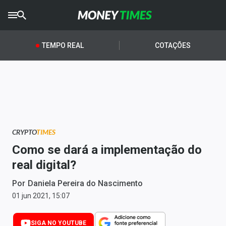
CRYPTO
TIMES
TEMPO REAL
COTAÇÕES
AGRO
TIMES
Ibovespa
Giro do Mercado
CRYPTO
TIMES
Newsletters
Como se dará a implementação do
Money Trader
real digital?
Anuncie
Por
Daniela Pereira do Nascimento
01 jun 2021, 15:07
Últimas Notícias
SIGA NO YOUTUBE