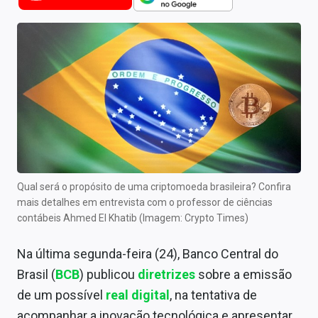
Newsletters
Cotações
Comprar ou vender?
Carteiras Recomendadas
Central de Dividendos
Central de Fundos Imobiliários
Qual será o propósito de uma criptomoeda brasileira? Confira
Central dos IPOs
mais detalhes em entrevista com o professor de ciências
contábeis Ahmed El Khatib (Imagem: Crypto Times)
Renda Fixa
Na última segunda-feira (24),
Banco Central do
Finanças Pessoais
Brasil (
BCB
) publicou
diretrizes
sobre a emissão
Mercados
de um possível
real digital
, na tentativa de
acompanhar a inovação tecnológica e apresentar