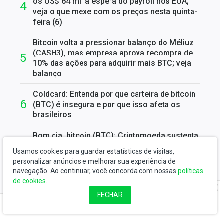
os US$ 64 mil à espera do payroll nos EUA;
veja o que mexe com os preços nesta quinta-
feira (6)
Bitcoin volta a pressionar balanço do Méliuz
(CASH3), mas empresa aprova recompra de
10% das ações para adquirir mais BTC; veja
balanço
Coldcard: Entenda por que carteira de bitcoin
(BTC) é insegura e por que isso afeta os
brasileiros
Bom dia, bitcoin (BTC): Criptomoeda sustenta
os US$ 64 mil antes do payroll; veja o que
Usamos cookies para guardar estatísticas de visitas,
mexe com os preços nesta sexta-feira (7)
personalizar anúncios e melhorar sua experiência de
navegação. Ao continuar, você concorda com nossas
políticas
de cookies
.
MAIS NOTÍCIAS
FECHAR
VER MAIS