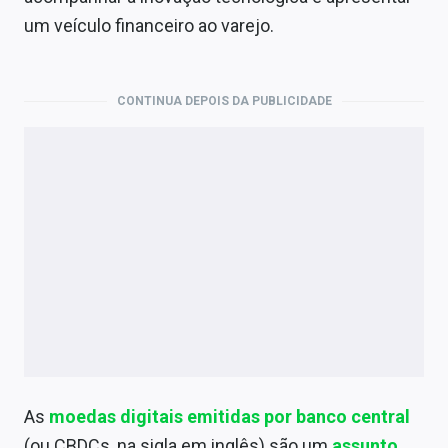
Economia
um veículo financeiro ao varejo.
Empresas
Brasil
CONTINUA DEPOIS DA PUBLICIDADE
Política
Colunas
Especiais
Internacional
Marketing
Tecnologia
As
moedas digitais emitidas por banco central
Conteúdo de Marca
(ou CBDCs, na sigla em inglês) são um
assunto